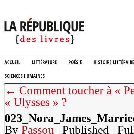
ACCUEIL
LITTÉRATURE
POÉSIE
HISTOIRE LITTÉRAIR
SCIENCES HUMAINES
← Comment toucher à « Pen
« Ulysses » ?
023_Nora_James_Marri
By
Passou
| Published
| Ful