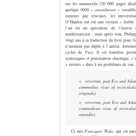
sur les manuscrits (20 000 pages dissé
quelque 9000 «
amendments »
(modifica
mineurs que cruciaux, les universit
O’Hanlon ont osé une version « lisible 
l’un est un spécialiste de l’oeuvre 
mathématicien ; mais après tout, Philip
vingt ans à sa traduction du livre pour G
n’auraient pas déplu à l’auteur, forteme
cycles de Vico. Il est toutefois permi
syntaxiques et ponctuation chaotique, c’
« erreurs » dues à ses problèmes de vue. 
« »riverrun, past Eve and Adam’
commodius vicus of recirculat
originale)
« »riverrun, past Eve and Adam’
commodious vicus of recircul
amendée)
Ce néo-
Finnegans Wake
, qui est pa