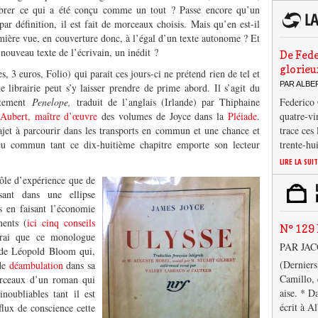
brer ce qui a été conçu comme un tout ? Passe encore qu’un
par définition, il est fait de morceaux choisis. Mais qu’en est-il
emière vue, en couverture donc, à l’égal d’un texte autonome ? Et
ouveau texte de l’écrivain, un inédit ?
De Fede
glorieu
s, 3 euros, Folio) qui parait ces jours-ci ne prétend rien de tel et
PAR ALB
de librairie peut s’y laisser prendre de prime abord. Il s’agit du
stement
Penelope,
traduit de l’anglais (Irlande) par Thiphaine
Federico 
 Aubert, maître d’œuvre
des volumes de Joyce dans la
Pléiade
.
quatre-vi
ajet à parcourir dans les transports en commun et une chance et
trace ces
eu commun tant ce dix-huitième chapitre emporte son lecteur
trente-hu
LIRE LA SUI
ôle d’expérience que de
ant dans une ellipse
es en faisant l’économie
ents (
ici cinq conseils
N° 129 
vrai que ce monologue
PAR JA
 de Léopold Bloom qui,
(Derniers
 de
déambulation
dans sa
Camillo, 
orceaux d’un roman qui
aise. * D
oubliables tant il est
écrit à A
flux de conscience cette