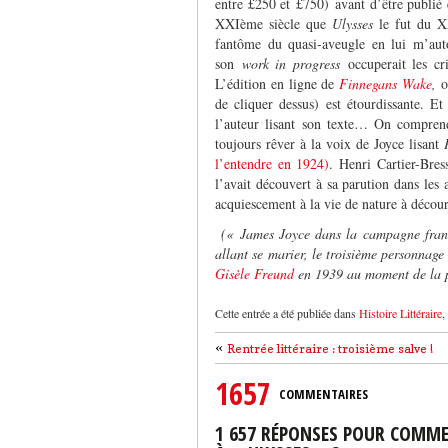
entre £250 et £750) avant d’être publié
XXIème siècle que
Ulysses
le fut du X
fantôme du quasi-aveugle en lui m’auto
son
work in progress
occuperait les cri
L’édition en ligne de
Finnegans Wake
,
où
de cliquer dessus) est étourdissante. Et
l’auteur lisant son texte… On compren
toujours rêver à la voix de Joyce lisant
l’entendre en 1924)
. Henri Cartier-Bres
l’avait découvert à sa parution dans les a
acquiescement à la vie de nature à décour
(« James Joyce dans la campagne fran
allant se marier, le troisième personna
Gisèle Freund
en 1939 au moment de la 
Cette entrée a été publiée dans
Histoire Littéraire
,
«
Rentrée littéraire : troisième salve !
1657
COMMENTAIRES
1 657 RÉPONSES POUR COMME