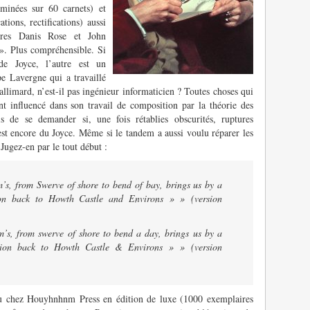
minées sur 60 carnets) et
tions, rectifications) aussi
aires Danis Rose et John
». Plus compréhensible. Si
de Joyce, l’autre est un
pe Lavergne qui a travaillé
allimard, n’est-il pas ingénieur informaticien ? Toutes choses qui
nt influencé dans son travail de composition par la théorie des
s de se demander si, une fois rétablies obscurités, ruptures
est encore du Joyce. Même si le tandem a aussi voulu réparer les
Jugez-en par le tout début :
s, from Swerve of shore to bend of bay, brings us by a
ion back to Howth Castle and Environs » » (version
s, from swerve of shore to bend a day, brings us by a
ation back to Howth Castle & Environs » » (version
ru chez Houyhnhnm Press en édition de luxe (1000 exemplaires