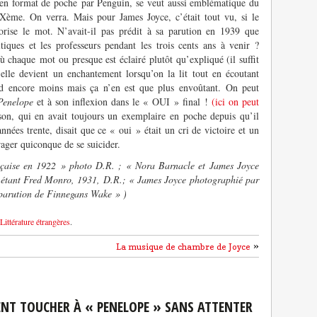
 en format de poche par Penguin, se veut aussi emblématique du
Xème. On verra. Mais pour James Joyce, c’était tout vu, si le
rise le mot. N’avait-il pas prédit à sa parution en 1939 que
tiques et les professeurs pendant les trois cents ans à venir ?
 chaque mot ou presque est éclairé plutôt qu’expliqué (il suffit
 elle devient un enchantement lorsqu’on la lit tout en écoutant
d encore moins mais ça n’en est que plus envoûtant. On peut
Penelope
et à son inflexion dans le « OUI » final !
(ici on peut
son, qui en avait toujours un exemplaire en poche depuis qu’il
nnées trente, disait que ce « oui » était un cri de victoire et un
ager quiconque de se suicider.
çaise en 1922 » photo D.R. ; « Nora Barnacle et James Joyce
ge étant Fred Monro, 1931, D.R.; « James Joyce photographié par
parution de Finnegans Wake » )
Littérature étrangères
.
»
La musique de chambre de Joyce
NT TOUCHER À « PENELOPE » SANS ATTENTER