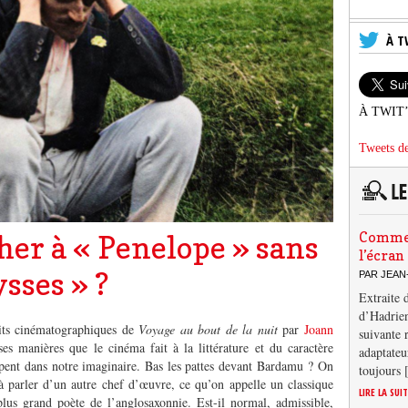
À T
À TWIT
Tweets de
Comment
er à « Penelope » sans
l’écran
ysses » ?
PAR JEAN
Extraite 
d’Hadrien
oits cinématographiques de
Voyage au bout de la nuit
par
Joann
suivante 
s manières que le cinéma fait à la littérature et du caractère
adaptateu
pent dans notre imaginaire. Bas les pattes devant Bardamu ? On
toujours
à parler d’un autre chef d’œuvre, ce qu’on appelle un classique
LIRE LA SUI
lus grand poète de l’anglosaxonnie. Est-il normal, admissible,