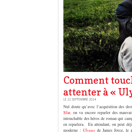
Comment touch
attenter à « Ul
LE 22 SEPTEMBRE 2024
Nul doute qu’avec l’acquisition des dr
Sfar,
on va encore reparler des mauvaise
intouchable des héros de roman qui cam
en reparlera. En attendant, on peut déj
moderne :
Ulysses
de James Joyce, le p