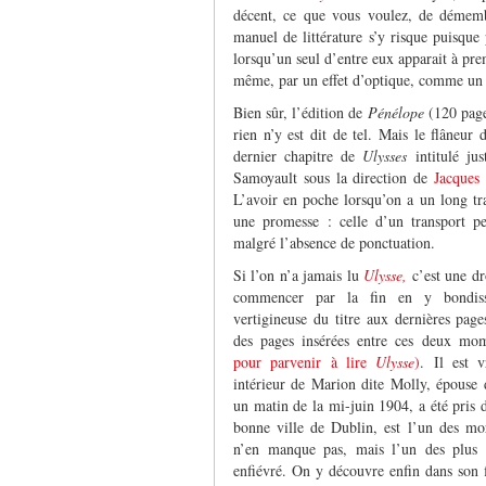
décent, ce que vous voulez, de démem
manuel de littérature s’y risque puisque 
lorsqu’un seul d’entre eux apparait à pr
même, par un effet d’optique, comme un n
Bien sûr, l’édition de
Pénélope
(120 page
rien n’y est dit de tel. Mais le flâneur 
dernier chapitre de
Ulysses
intitulé ju
Samoyault sous la direction de
Jacques
L’avoir en poche lorsqu’on a un long tr
une promesse : celle d’un transport p
malgré l’absence de ponctuation.
Si l’on n’a jamais lu
Ulysse,
c’est une dr
commencer par la fin en y bondiss
vertigineuse du titre aux dernières pag
des pages insérées entre ces deux mom
pour parvenir à lire
Ulysse
)
. Il est 
intérieur de Marion dite Molly, épouse
un matin de la mi-juin 1904, a été pris
bonne ville de Dublin, est l’un des m
n’en manque pas, mais l’un des plus in
enfiévré. On y découvre enfin dans son 