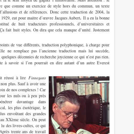
 lire que comme un exercice de style hors du commun, un texte
 d’allusions et de références. Donc cette traduction de 2004, la
.
de 1929, eut pour maitre d’œuvre Jacques Aubert
Il a eu la bonne
titué de huit traducteurs professionnels, d’universitaires et
Ça fait huit styles. On dira que cela manque d’unité. Justement
points de vue différents, traduction polyphonique, à charge pour
Elle ne remplace pas l’ancienne traduction mais lui succède,
t quelques décennies de recherche joycienne ce qui n’est pas rien.
te à savoir si l’on pourrait en dire autant d’un autre Everest
it réussi à lire
Finnegans
non plus. Sauf à avoir une
Foin de nos complexes ! Car
pour les nuls ou à peu près
énétrer davantage dans
al, les plus ésotérique, le
lus envoûtant des grandes
re au XXème siècle. On peut
u des livres-cultes, ce qui
Après trente ans de travail