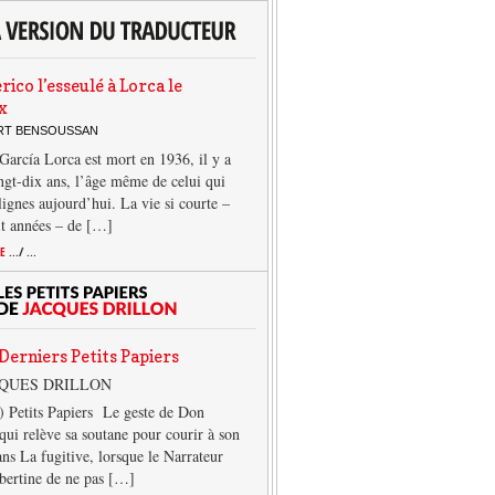
rico l’esseulé à Lorca le
x
ERT BENSOUSSAN
García Lorca est mort en 1936, il y a
ngt-dix ans, l’âge même de celui qui
 lignes aujourd’hui. La vie si courte –
it années – de […]
TE
.../ ...
Derniers Petits Papiers
CQUES DRILLON
) Petits Papiers Le geste de Don
qui relève sa soutane pour courir à son
ans La fugitive, lorsque le Narrateur
lbertine de ne pas […]