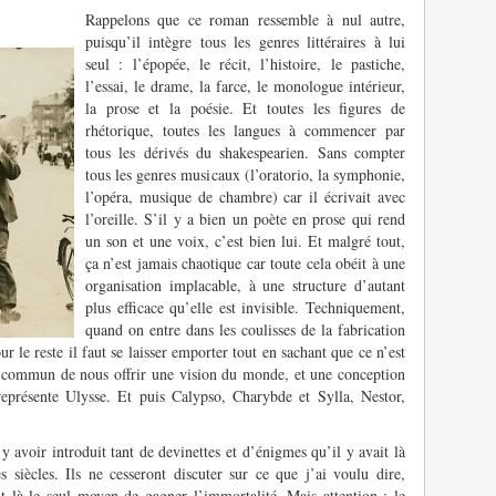
Rappelons que ce roman ressemble à nul autre,
puisqu’il intègre tous les genres littéraires à lui
seul : l’épopée, le récit, l’histoire, le pastiche,
l’essai, le drame, la farce, le monologue intérieur,
la prose et la poésie. Et toutes les figures de
rhétorique, toutes les langues à commencer par
tous les dérivés du shakespearien. Sans compter
tous les genres musicaux (l’oratorio, la symphonie,
l’opéra, musique de chambre) car il écrivait avec
l’oreille. S’il y a bien un poète en prose qui rend
un son et une voix, c’est bien lui. Et malgré tout,
ça n’est jamais chaotique car toute cela obéit à une
organisation implacable, à une structure d’autant
plus efficace qu’elle est invisible. Techniquement,
quand on entre dans les coulisses de la fabrication
ur le reste il faut se laisser emporter tout en sachant que ce n’est
 commun de nous offrir une vision du monde, et une conception
eprésente Ulysse. Et puis Calypso, Charybde et Sylla, Nestor,
 avoir introduit tant de devinettes et d’énigmes qu’il y avait là
 siècles. Ils ne cesseront discuter sur ce que j’ai voulu dire,
ait là le seul moyen de gagner l’immortalité. Mais attention : le