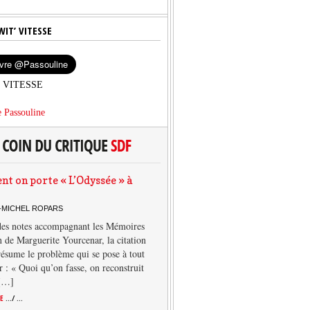
WIT’ VITESSE
’ VITESSE
 Passouline
 on porte « L’Odyssée » à
-MICHEL ROPARS
des notes accompagnant les Mémoires
 de Marguerite Yourcenar, la citation
résume le problème qui se pose à tout
r : « Quoi qu’on fasse, on reconstruit
 […]
TE
.../ ...