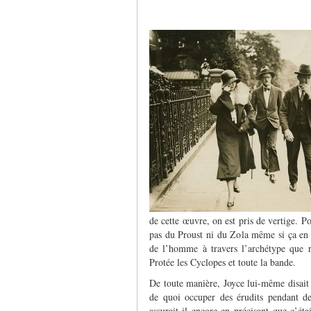
de cette œuvre, on est pris de vertige. Po
pas du Proust ni du Zola même si ça en
de l’homme à travers l’archétype que r
Protée les Cyclopes et toute la bande.
De toute manière, Joyce lui-même disait y
de quoi occuper des érudits pendant des
assurait-il encore en précisant que c’ét