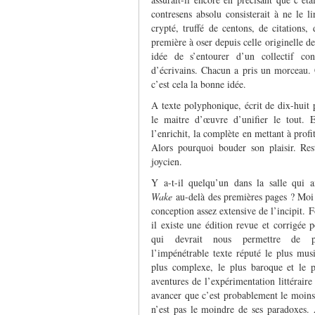
contresens absolu consisterait à ne le
crypté, truffé de centons, de citations,
première à oser depuis celle originelle 
idée de s’entourer d’un collectif cons
d’écrivains. Chacun a pris un morceau. 
c’est cela la bonne idée.
A texte polyphonique, écrit de dix-huit 
le maitre d’œuvre d’unifier le tout. 
l’enrichit, la complète en mettant à profi
Alors pourquoi bouder son plaisir. Res
joycien.
Y a-t-il quelqu’un dans la salle qui a
Wake
au-delà des premières pages ? Moi 
conception assez extensive de l’incipit. 
il existe une édition revue et corrigée 
qui devrait nous permettre de p
l’impénétrable texte réputé le plus music
plus complexe, le plus baroque et le p
aventures de l’expérimentation littérai
avancer que c’est probablement le moins l
n’est pas le moindre de ses paradoxes. 