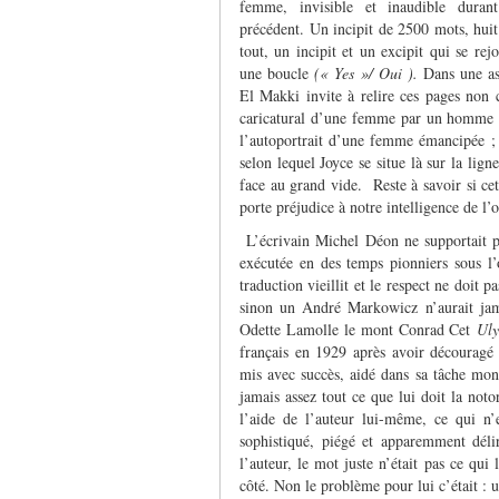
femme, invisible et inaudible duran
précédent. Un incipit de 2500 mots, huit
tout, un incipit et un excipit qui se rej
une boucle
(« Yes »/ Oui ).
Dans une as
El Makki invite à relire ces pages non 
caricatural d’une femme par un homme
l’autoportrait d’une femme émancipée ; 
selon lequel Joyce se situe là sur la lig
face au grand vide. Reste à savoir si cet
porte préjudice à notre intelligence de l’
L’écrivain Michel Déon ne supportait pa
exécutée en des temps pionniers sous 
traduction vieillit et le respect ne doit 
sinon un André Markowicz n’aurait jama
Odette Lamolle le mont Conrad Cet
Uly
français en 1929 après avoir découragé 
mis avec succès, aidé dans sa tâche mo
jamais assez tout ce que lui doit la notor
l’aide de l’auteur lui-même, ce qui n’
sophistiqué, piégé et apparemment dél
l’auteur, le mot juste n’était pas ce qui
côté. Non le problème pour lui c’était : 