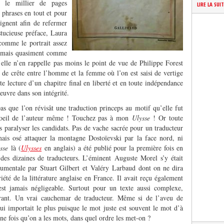
t le millier de pages
LIRE LA SUI
 phrases en tout et pour
oignent afin de refermer
tucieuse préface, Laura
comme le portrait assez
 mais quasiment comme
elle n’en rappelle pas moins le point de vue de Philippe Forest
ne de crête entre l’homme et la femme où l’on est saisi de vertige
te lecture d’un chapitre final en liberté et en toute indépendance
oeuvre dans son intégrité.
s que l’on révisât une traduction princeps au motif qu’elle fut
l’oeil de l’auteur même ! Touchez pas à mon
Ulysse
! Or toute
pas paralyser les candidats. Pas de vache sacrée pour un traducteur
is osé attaquer la montagne Dostoïevski par la face nord, ni
sse
là (
Ulysses
en anglais) a été publié pour la première fois en
des dizaines de traducteurs. L’éminent Auguste Morel s’y était
numentale par Stuart Gilbert et Valéry Larbaud
dont on ne dira
iété de la littérature anglaise en France. Il avait reçu également
est jamais négligeable. Surtout pour un texte aussi complexe,
irant. Un vrai cauchemar de traducteur. Même si de l’aveu de
 lui importait le plus puisque le mot juste est souvent le mot d’à
une fois qu’on a les mots, dans quel ordre les met-on ?