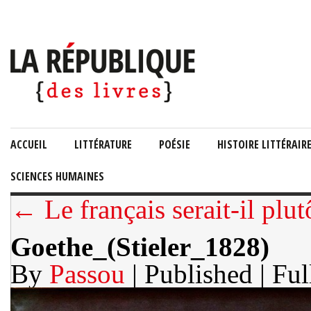
ACCUEIL
LITTÉRATURE
POÉSIE
HISTOIRE LITTÉRAIR
SCIENCES HUMAINES
← Le français serait-il plu
Goethe_(Stieler_1828)
By
Passou
| Published
| Ful