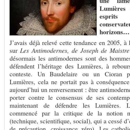
une lam
Lumières 
esprits
conservat
horizons…
J’avais déjà relevé cette tendance en 2005, à 
Les Antimodernes, de Joseph de Maistr
sur
désormais les antimodernes sont des homme
défendent l’héritage des Lumières, à rebou
conteste. Un Baudelaire ou un Cioran po
Lumières, cela ne portait pas à conséquenc
aujourd’hui un renversement : être antimoderne,
porter contre le consensus de ses contemp
maintenant de défendre les Lumières. L
commencé par la critique de la notion 
(technique, scientifique, social), qui a cessé d
de précaution, croissance zéro). Les catho