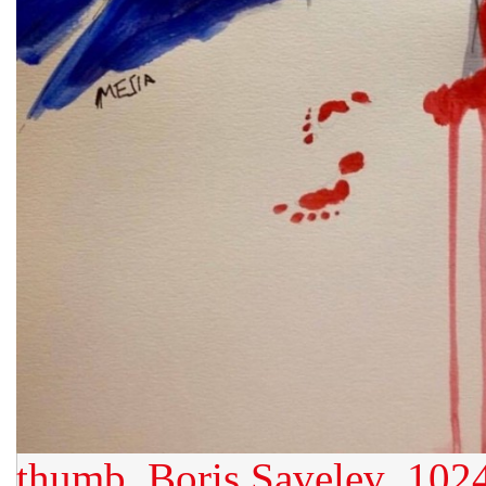
thumb_Boris Savelev_102