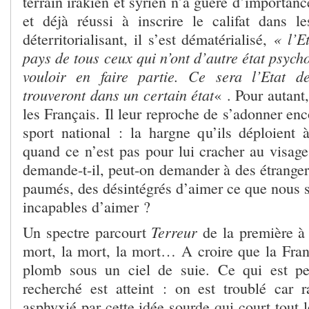
terrain irakien et syrien n’a guère d’importanc
et déjà réussi à inscrire le califat dans 
« l’E
déterritorialisant, il s’est dématérialisé,
pays de tous ceux qui n’ont d’autre état psych
vouloir en faire partie. Ce sera l’Etat 
trouveront dans un certain état
« . Pour autant
les Français. Il leur reproche de s’adonner enc
sport national : la hargne qu’ils déploient 
quand ce n’est pas pour lui cracher au visag
demande-t-il, peut-on demander à des étranger
paumés, des désintégrés d’aimer ce que nou
incapables d’aimer ?
Terreur
Un spectre parcourt
de la première à 
mort, la mort, la mort… A croire que la Fran
plomb sous un ciel de suie. Ce qui est peu
recherché est atteint : on est troublé car 
asphyxié par cette idée sourde qui court tout l