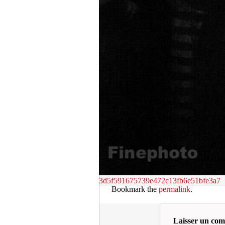
3d5f591675739e472c13fb6e51bfe3a7
Bookmark the
permalink
.
Laisser un co