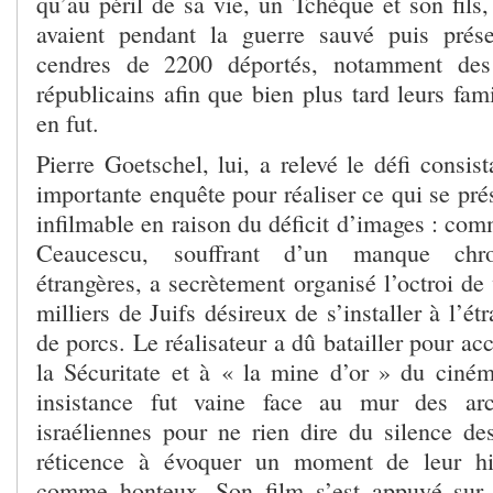
qu’au péril de sa vie, un Tchèque et son fils,
avaient pendant la guerre sauvé puis prése
cendres de 2200 déportés, notamment des
républicains afin que bien plus tard leurs fami
en fut.
Pierre Goetschel, lui, a relevé le défi consist
importante enquête pour réaliser ce qui se pr
infilmable en raison du déficit d’images : co
Ceaucescu, souffrant d’un manque chr
étrangères, a secrètement organisé l’octroi de 
milliers de Juifs désireux de s’installer à l’ét
de porcs. Le réalisateur a dû batailler pour ac
la Sécuritate et à « la mine d’or » du ciné
insistance fut vaine face au mur des arc
israéliennes pour ne rien dire du silence des
réticence à évoquer un moment de leur hi
comme honteux. Son film s’est appuyé sur l