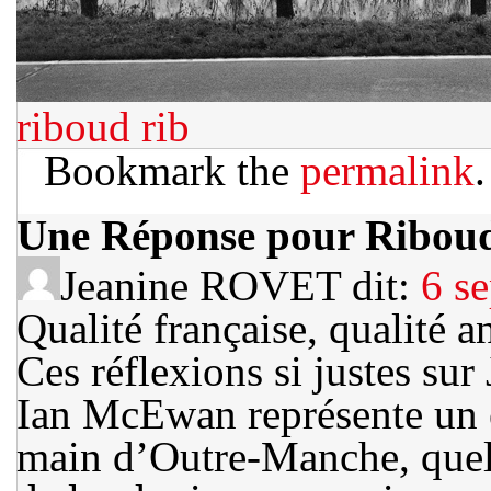
riboud
rib
Bookmark the
permalink
.
Une Réponse pour Ribou
Jeanine ROVET dit:
6 s
Qualité française, qualité a
Ces réflexions si justes su
Ian McEwan représente un é
main d’Outre-Manche, quelq