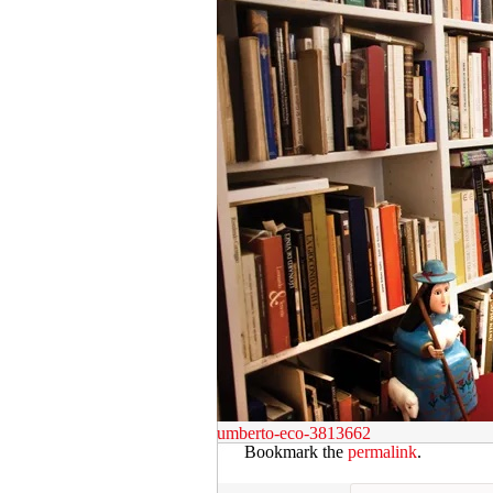
umberto-eco-3813662
Bookmark the
permalink
.