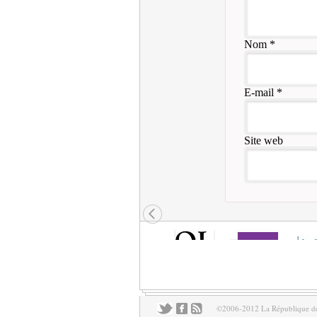
Nom
*
E-mail
*
Site web
©2006-2012 La République des 