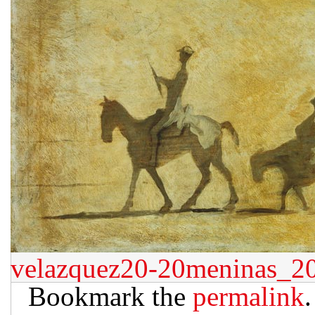
velazquez20-20meninas_20a
Bookmark the
permalink
.