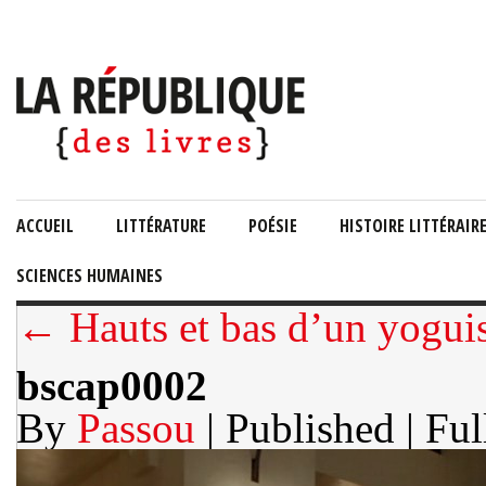
ACCUEIL
LITTÉRATURE
POÉSIE
HISTOIRE LITTÉRAIR
SCIENCES HUMAINES
← Hauts et bas d’un yoguist
bscap0002
By
Passou
| Published
| Ful