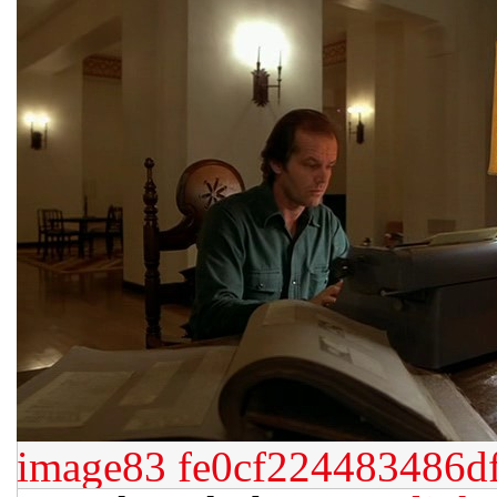
image83
fe0cf224483486d