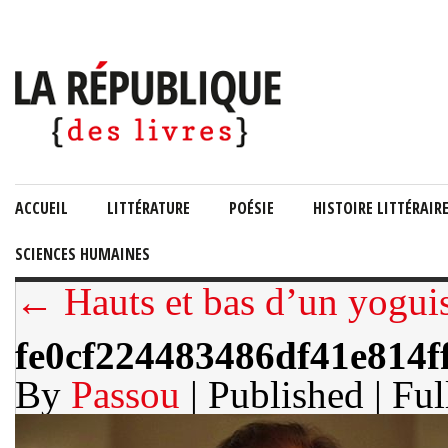
ACCUEIL
LITTÉRATURE
POÉSIE
HISTOIRE LITTÉRAIR
SCIENCES HUMAINES
← Hauts et bas d’un yoguist
fe0cf224483486df41e814f
By
Passou
| Published
| Ful