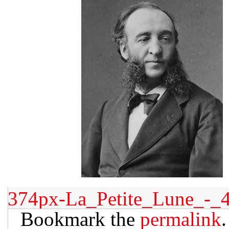
374px-La_Petite_Lune_-_
Bookmark the
permalink
.