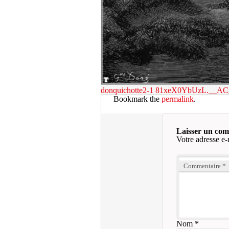
donquichotte2-1
81xeX0YbUzL.__A
Bookmark the
permalink
.
Laisser un co
Votre adresse e-
Commentaire
*
Nom
*