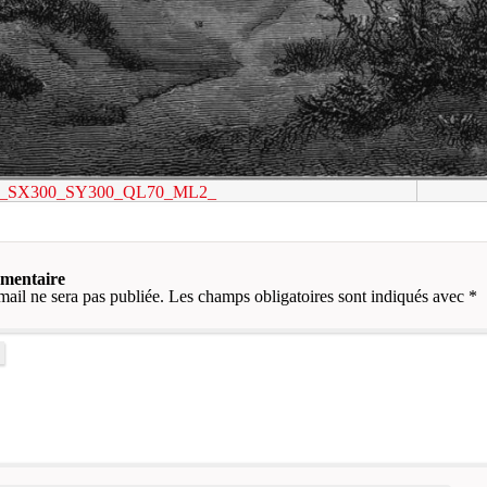
C_SX300_SY300_QL70_ML2_
mmentaire
mail ne sera pas publiée.
Les champs obligatoires sont indiqués avec
*