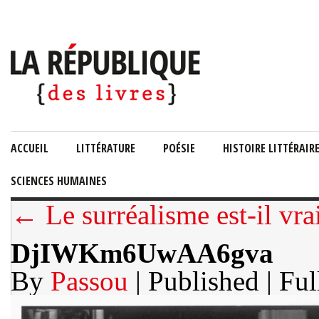
ACCUEIL
LITTÉRATURE
POÉSIE
HISTOIRE LITTÉRAIR
SCIENCES HUMAINES
← Le surréalisme est-il vr
DjIWKm6UwAA6gva
By
Passou
| Published
| Ful