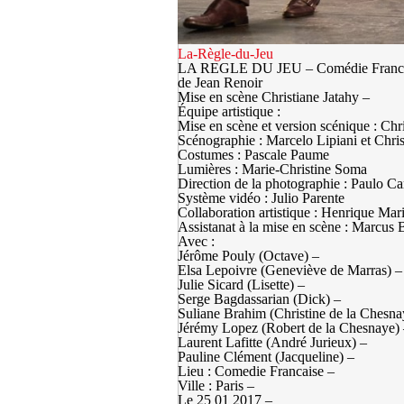
La-Règle-du-Jeu
LA REGLE DU JEU – Comédie Franca
de Jean Renoir
Mise en scène Christiane Jatahy –
Équipe artistique :
Mise en scène et version scénique : Chr
Scénographie : Marcelo Lipiani et Chris
Costumes : Pascale Paume
Lumières : Marie-Christine Soma
Direction de la photographie : Paulo 
Système vidéo : Julio Parente
Collaboration artistique : Henrique Mar
Assistanat à la mise en scène : Marcus 
Avec :
Jérôme Pouly (Octave) –
Elsa Lepoivre (Geneviève de Marras) –
Julie Sicard (Lisette) –
Serge Bagdassarian (Dick) –
Suliane Brahim (Christine de la Chesna
Jérémy Lopez (Robert de la Chesnaye)
Laurent Lafitte (André Jurieux) –
Pauline Clément (Jacqueline) –
Lieu : Comedie Francaise –
Ville : Paris –
Le 25 01 2017 –