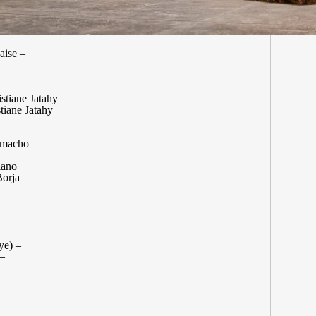
ise –
istiane Jatahy
tiane Jatahy
Camacho
iano
Borja
ye) –
 –