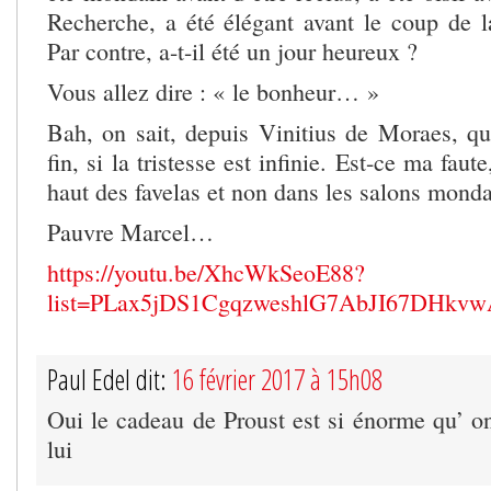
Recherche, a été élégant avant le coup de l
Par contre, a-t-il été un jour heureux ?
Vous allez dire : « le bonheur… »
Bah, on sait, depuis Vinitius de Moraes, q
fin, si la tristesse est infinie. Est-ce ma faut
haut des favelas et non dans les salons monda
Pauvre Marcel…
https://youtu.be/XhcWkSeoE88?
list=PLax5jDS1CgqzweshlG7AbJI67DHkv
Paul Edel dit:
16 février 2017 à 15h08
Oui le cadeau de Proust est si énorme qu’ on
lui