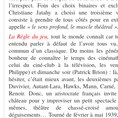
l’irrespect. Foin des choix binaires et exclu
Christiane Jatahy a choisi une troisième v
consiste à prendre de tous côtés pour en ext
« le sens profond, le muscle théâtral »
appelle
La Règle du jeu
,
tout le monde connaît car t
entendu parler à défaut de l’avoir tous vu
commun d’un classique. Du moins les généra
bonheur de connaître le temps des cinémath
celui du ciné-club à la télévision, les ve
Philippe) et dimanche soir (Patrick Brion) : là
hésiter, c’était mieux avant, les deuxièmes p
Duvivier, Autant-Lara, Hawks, Mann, Carné,
Renoir. Donc, un aristocrate français invi
château pour y improviser un petit spectacle 
mêmes, théâtre de chassé-croisé amou
déguisements… Tourné de février à mai 1939, s