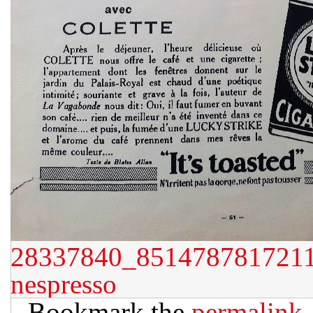
28337840_851478781721
nespresso
Bookmark the
permalink
.