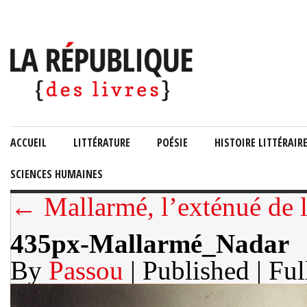
ACCUEIL
LITTÉRATURE
POÉSIE
HISTOIRE LITTÉRAIR
SCIENCES HUMAINES
← Mallarmé, l’exténué de l
435px-Mallarmé_Nadar
By
Passou
| Published
| Ful