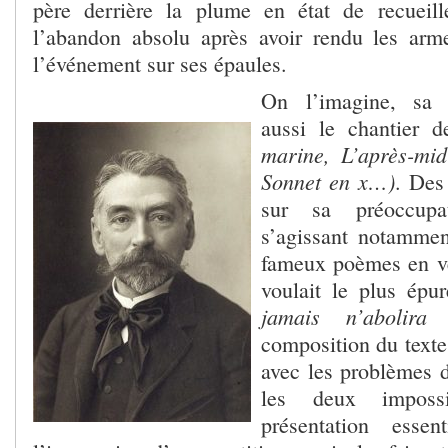
père derrière la plume en état de recueill
l’abandon absolu après avoir rendu les arm
l’événement sur ses épaules.
On l’imagine, sa 
aussi le chantier d
marine, L’après-midi
Sonnet en x…)
. Des 
sur sa préoccupat
s’agissant notammen
fameux poèmes en ver
voulait le plus épu
jamais n’aboli
composition du texte
avec les problèmes 
les deux impossi
présentation essen