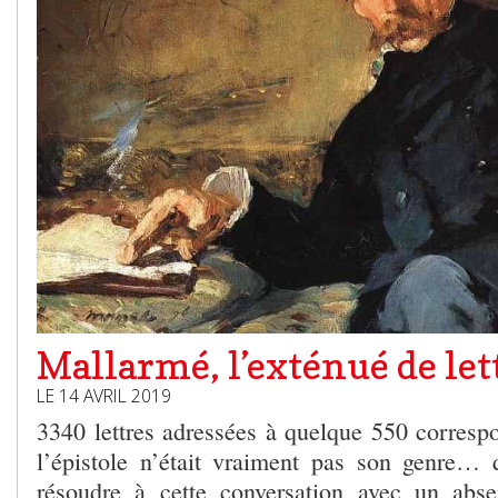
Mallarmé, l’exténué de let
LE 14 AVRIL 2019
3340 lettres adressées à quelque 550 correspo
l’épistole n’était vraiment pas son genre… q
résoudre à cette conversation avec un abse