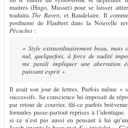
maitres (Hugo, Musset) pour se laisser attir
The Raven
traduira
, et Baudelaire. Il comm
posthume de Flaubert dans la Nouvelle re
Pécuchet
:
« Style extraordinairement beau, mais o
nul, quelquefois, à force de nudité impo
me paraît impliquer une aberration é
puissant esprit »
Il avait son jour de lettres. Parfois même « s
successifs. Sa conscience lui imposait de rép
par retour de courrier, fût-ce parfois brièvem
formules passe-partout reprises à l’identique
si ce n’est pas aussi en pensant à lui qu’
Jacob inventa le beau mot d’« épistolat ». C’e