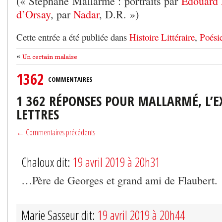
(« Stéphane Mallarmé : portraits par
Edouard 
d’Orsay
, par
Nadar
, D.R. »)
Cette entrée a été publiée dans
Histoire Littéraire
,
Poési
«
Un certain malaise
1362
COMMENTAIRES
1 362 RÉPONSES POUR MALLARMÉ, L’E
LETTRES
← Commentaires précédents
Chaloux dit:
19 avril 2019 à 20h31
…Père de Georges et grand ami de Flaubert.
Marie Sasseur dit:
19 avril 2019 à 20h44