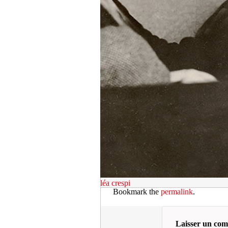
léa crespi
Bookmark the
permalink
.
Laisser un co