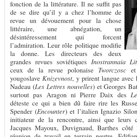
fonction de la littérature. Il ne suffit pas
de se dire qu’il y a chez l’homme de
revue un dévouement pour la chose
littéraire, une abnégation, un
désintéressement qui forcent
l’admiration. Leur rôle politique modifie
la donne. Les directeurs des deux
Inostrannaia Li
grandes revues soviétiques
Tworczosc
ceux de la revue polonaise
e
Knizevnost
yougoslave
, y prirent langue avec
Les Lettres nouvelles
Nadeau (
) et Georges Bat
Le
surtout pas Aragon ni Pierre Daix des
déteste ce qui a bien dû faire rire les Russ
Encounter
Spender (
) et l’italien Ignazio Silo
initiateur de la rencontre, ainsi que leurs c
Jacques Mayoux, Duvignaud, Barthes côté f
réunion de travail en terrain neutre. Edifia