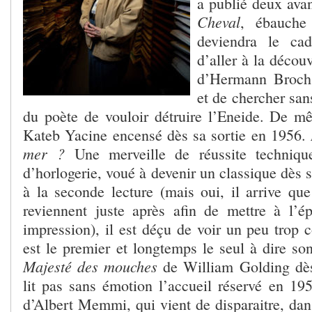
a publié deux avan
Cheval
, ébauche
deviendra le cad
d’aller à la déco
d’Hermann Broc
et de chercher san
du poète de vouloir détruire l’Eneide. De 
Kateb Yacine encensé dès sa sortie en 1956.
mer ?
Une merveille de réussite techniqu
d’horlogerie, voué à devenir un classique dès 
à la seconde lecture (mais oui, il arrive que
reviennent juste après afin de mettre à l’é
impression), il est déçu de voir un peu trop c
est le premier et longtemps le seul à dire s
Majesté des mouches
de William Golding dès
lit pas sans émotion l’accueil réservé en 19
d’Albert Memmi, qui vient de disparaitre, dan