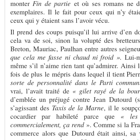
Fin de partie
monter
et où ses romans ne d
exemplaires. Il le fait pour ceux qui n’y ét
ceux qui y étaient sans l’avoir vécu.
Il prend des coups puisqu’il lui arrive d’en 
cela va de soi, sinon la volupté des bretteur
Breton, Mauriac, Paulhan entre autres seigneu
que cela me fasse ni chaud ni froid ».
Lui-m
même s’il n’aime rien tant qu’admirer. Ainsi 
fois de plus le mépris dans lequel il tient Pie
sorte de personnalité dans le Parti communi
« gilet rayé de la bour
vrai, l’avait traité de
d’emblée un préjugé contre Jean Dutourd (
Taxis de la Marne
s’agissant des
, il le soupç
« les
cocardier par habileté parce que
commercialement, ça rend
». Comme si la Fran
commerce alors que Dutourd était ainsi, sa 