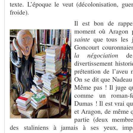
texte. L’époque le veut (décolonisation, guer
froide).
Il est bon de rappe
moment où Aragon p
sainte
que tous les j
Goncourt couronnai
la négociation
de 
divertissement histor
prétention de l’aveu
On se dit que Nadeau
Même pas ! Il juge q
comme un roman-feu
Dumas ! Il est vrai qu’
et Aragon, de même qu
partie (deux membr
des staliniens à jamais à ses yeux, imp