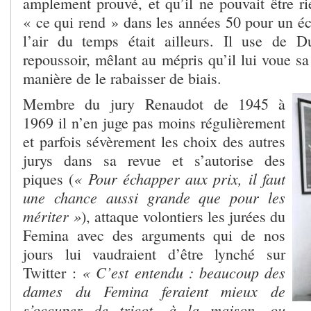
amplement prouvé, et qu’il ne pouvait être ri
« ce qui rend » dans les années 50 pour un éc
l’air du temps était ailleurs. Il use de
repoussoir, mêlant au mépris qu’il lui voue s
manière de le rabaisser de biais.
Membre du jury Renaudot de 1945 à
1969 il n’en juge pas moins régulièrement
et parfois sévèrement les choix des autres
jurys dans sa revue et s’autorise des
« Pour échapper aux prix, il faut
piques (
une chance aussi grande que pour les
mériter »
), attaque volontiers les jurées du
Femina avec des arguments qui de nos
jours lui vaudraient d’être lynché sur
« C’est entendu : beaucoup des
Twitter :
dames du Femina feraient mieux de
s’occuper de tricot, à la maison, ou