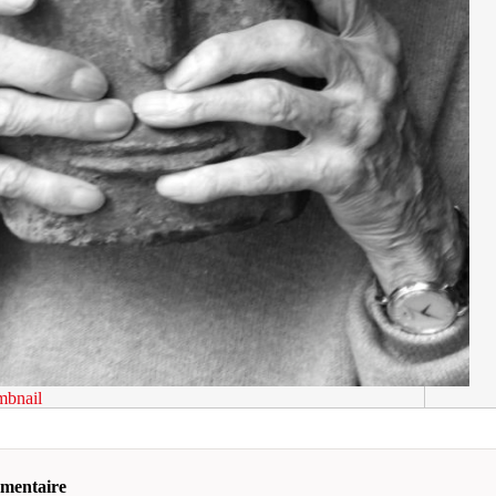
mbnail
mmentaire