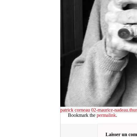
patrick corneau
02-maurice-nadeau.thu
Bookmark the
permalink
.
Laisser un co