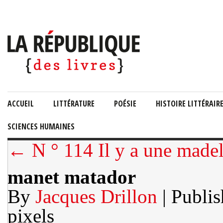
ACCUEIL
LITTÉRATURE
POÉSIE
HISTOIRE LITTÉRAIR
SCIENCES HUMAINES
← N ° 114 Il y a une madele
manet matador
By
Jacques Drillon
| Publi
pixels