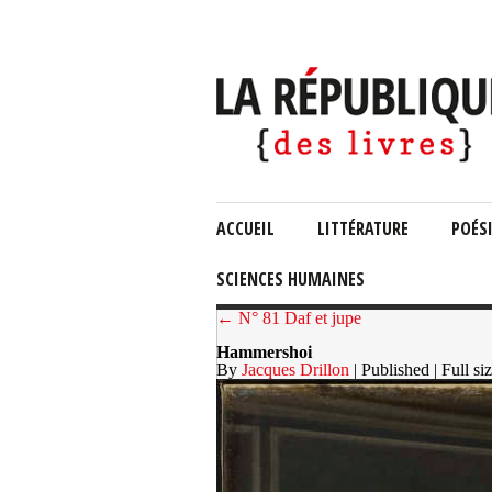
ACCUEIL
LITTÉRATURE
POÉS
SCIENCES HUMAINES
← N° 81 Daf et jupe
Hammershoi
By
Jacques Drillon
| Published
| Full si