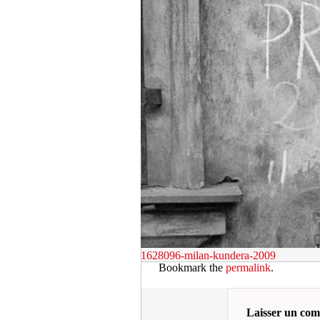
1628096-milan-kundera-2009
Bookmark the
permalink
.
Laisser un co