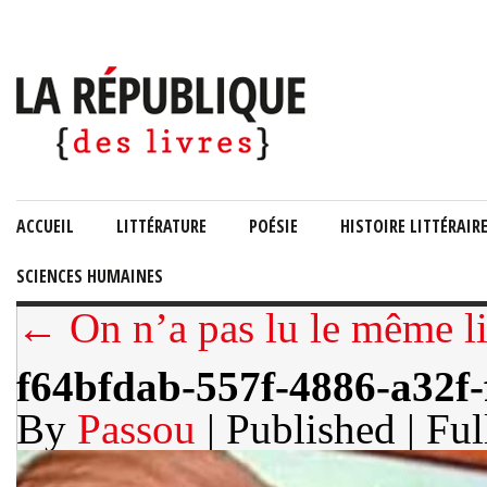
ACCUEIL
LITTÉRATURE
POÉSIE
HISTOIRE LITTÉRAIR
SCIENCES HUMAINES
← On n’a pas lu le même l
f64bfdab-557f-4886-a32f
By
Passou
| Published
| Ful