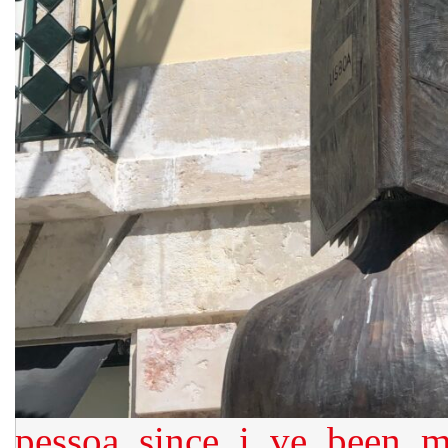
pessoa_since_i_ve_been_m