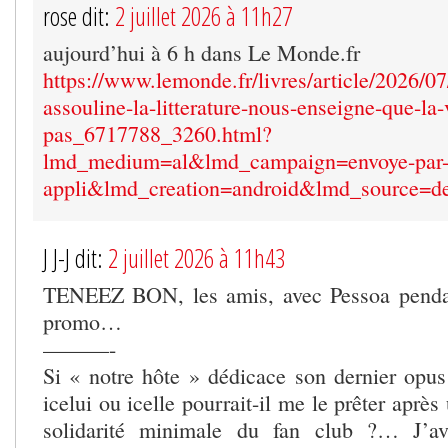
rose dit:
2 juillet 2026 à 11h27
aujourd’hui à 6 h dans Le Monde.fr
https://www.lemonde.fr/livres/article/2026/07
assouline-la-litterature-nous-enseigne-que-la-v
pas_6717788_3260.html?
lmd_medium=al&lmd_campaign=envoye-par
appli&lmd_creation=android&lmd_source=de
J J-J dit:
2 juillet 2026 à 11h43
TENEEZ BON, les amis, avec Pessoa penda
promo…
———-
Si « notre hôte » dédicace son dernier opus 
icelui ou icelle pourrait-il me le prêter après
solidarité minimale du fan club ?… J’av