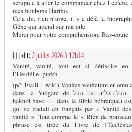
scrupule à aller le commander chez Leclerc
mes bonbons Haribo.
Cela dit, rien n’urge, il y a déjà la biogra
Gêne qui attend sur ma pile.
Merci pour votre compréhension, Bàv-couic
J J-J dit:
2 juillet 2026 à 12h14
Vanité, vanité, tout est si dérisoire e
l’Herdélie, purkh
(p/° Etalii – wiki) Vanitas vanitatum et omnia
dans la Vulgate de הבל־הבלים־הכל־הבל — Havel havalim,
hakhol havel — dans la Bible hébraïque) est 
qui se traduit en français par « Vanité des 
vanité ». Tout comme le « Rien de nouveau s
phrase est tirée du Livre de l’Ecclésia