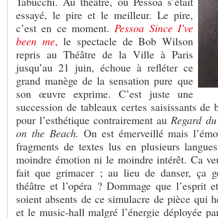
Tabucchi. Au théâtre, où Pessoa s’était
essayé, le pire et le meilleur. Le pire,
Pessoa Since I’ve
c’est en ce moment.
been me
,
le spectacle de Bob Wilson
repris au Théâtre de la Ville à Paris
jusqu’au 21 juin, échoue à refléter ce
grand manège de la sensation pure que
son œuvre exprime. C’est juste une
succession de tableaux certes saisissants de 
Regard du
pour l’esthétique contrairement au
on the Beach.
On est émerveillé mais l’émot
fragments de textes lus en plusieurs langues
moindre émotion ni le moindre intérêt. Ca v
fait que grimacer ; au lieu de danser, ça g
théâtre et l’opéra ? Dommage que l’esprit et
soient absents de ce simulacre de pièce qui hé
et le music-hall malgré l’énergie déployée p