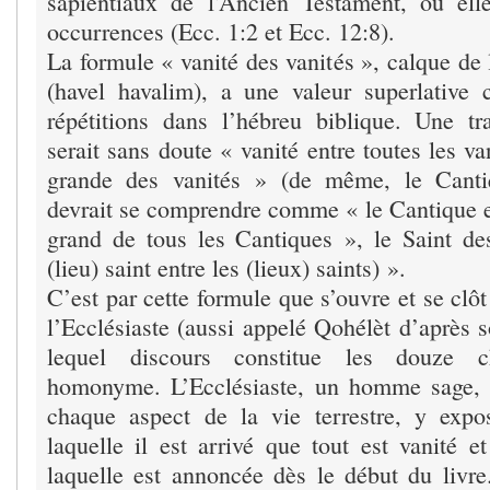
sapientiaux de l’Ancien Testament, où ell
occurrences (Ecc. 1:2 et Ecc. 12:8).
La formule « vanité des vanités », calque de l’hébre
(havel havalim), a une valeur superlative
répétitions dans l’hébreu biblique. Une tr
serait sans doute « vanité entre toutes les va
grande des vanités » (de même, le Canti
devrait se comprendre comme « le Cantique en
grand de tous les Cantiques », le Saint des
(lieu) saint entre les (lieux) saints) ».
C’est par cette formule que s’ouvre et se clôt
l’Ecclésiaste (aussi appelé Qohélèt d’après 
lequel discours constitue les douze c
homonyme. L’Ecclésiaste, un homme sage, a
chaque aspect de la vie terrestre, y expo
laquelle il est arrivé que tout est vanité e
laquelle est annoncée dès le début du livr