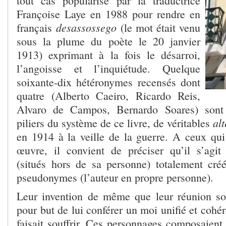
tout cas popularisé par la traductrice
Françoise Laye en 1988 pour rendre en
desassossego
français
(le mot était venu
sous la plume du poète le 20 janvier
1913) exprimant à la fois le désarroi,
l’angoisse et l’inquiétude. Quelque
soixante-dix hétéronymes recensés dont
quatre (Alberto Caeiro, Ricardo Reis,
Alvaro de Campos, Bernardo Soares) sont 
al
piliers du système de ce livre, de véritables
en 1914 à la veille de la guerre. A ceux qui 
œuvre, il convient de préciser qu’il s’agi
(situés hors de sa personne) totalement cré
pseudonymes (l’auteur en propre personne).
Leur invention de même que leur réunion so
pour but de lui conférer un moi unifié et cohér
faisait souffrir. Ces personnages composaient