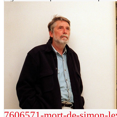
7606571-mort-de-simon-ley