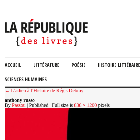
ACCUEIL
LITTÉRATURE
POÉSIE
HISTOIRE LITTÉRAIR
SCIENCES HUMAINES
← L’adieu à l’Histoire de Régis Debray
anthony russo
By
Passou
| Published
| Full size is
838 × 1200
pixels