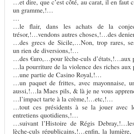
…et dire, que c’est côté, au carat, il en faut c
un gramme,!…
…
…le flair, dans les achats de la conje
trésor,!…vendons autres choses,!…des denie
…des grecs de Sicile,…Non, trop rares, se
un rien de diversions,!…
…des €uro,…pour lèche-culs d’états,!…aux p
…la pourriture de la violence des riches aux
…une partie de Casino Royal,!…
…un paquet de frittes, avec mayonnaise, u
aussi,!…la Maes pils, & là je ne vous appre
…l’impact tarte à la crème,!…etc,!…
…tout ces présidents à se la jouer avec l
entretiens quotidiens,!…
…suivant l’Histoire de Régis Debray,!…le
lèche-culs républicains,!…enfin, la lumière,