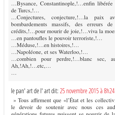
…Bysance, Constantinople,!…enfin libérée 
de Turcs,!…
…Conjectures, conjecture,!…la paix ava
bombardements massifs, des erreurs de
crédits,!…pour mourir de joie,!…viva la mo
…en pantoufles le pouvoir terroriste,!…
…Méduse,!…en histoires,!…
…Napoléone, et ses Waterloo,!…
…combien pour perdre,!…blanc sec, a
Ah,!Ah,!…etc,…
…
le pan' art de l' art dit:
25 novembre 2015 à 8h24
» Tous affirment que «l’État et les collectivi
le devoir de soutenir avec nous ces aud
générations futures puissent se nourrir de la