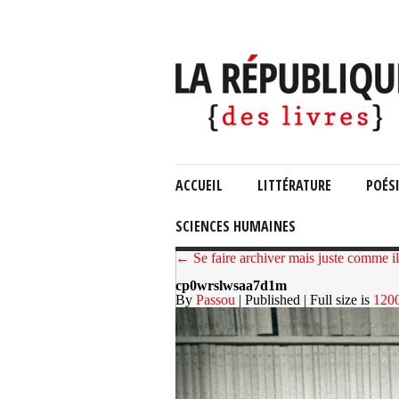
ACCUEIL
LITTÉRATURE
POÉS
SCIENCES HUMAINES
← Se faire archiver mais juste comme il
cp0wrslwsaa7d1m
By
Passou
| Published
| Full size is
120