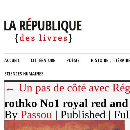
ACCUEIL
LITTÉRATURE
POÉSIE
HISTOIRE LITTÉRAIR
SCIENCES HUMAINES
← Un pas de côté avec Rég
rothko No1 royal red and 
By
Passou
| Published
| Ful