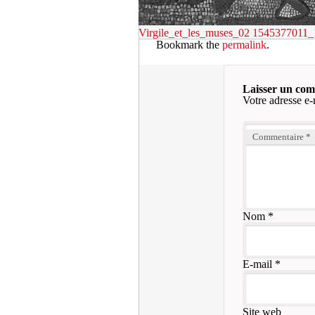
Virgile_et_les_muses_02
1545377011_
Bookmark the
permalink
.
Laisser un co
Votre adresse e-
Commentaire
*
Nom
*
E-mail
*
Site web