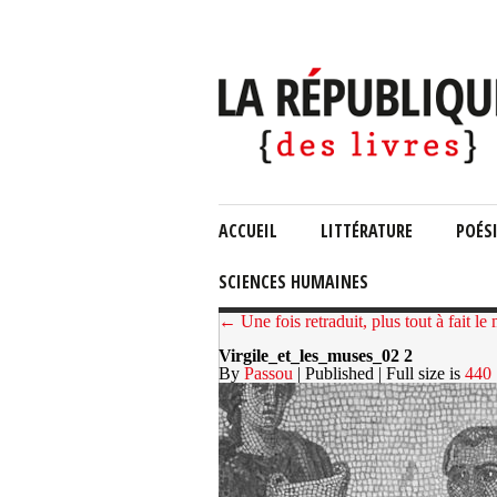
ACCUEIL
LITTÉRATURE
POÉS
SCIENCES HUMAINES
← Une fois retraduit, plus tout à fait le
Virgile_et_les_muses_02 2
By
Passou
| Published
| Full size is
440 