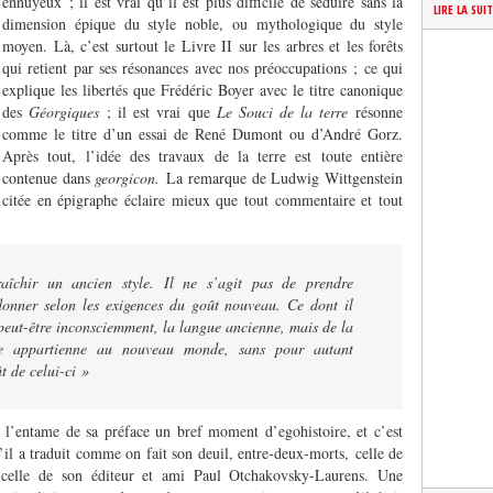
ennuyeux ; il est vrai qu’il est plus difficile de séduire sans la
LIRE LA SUI
dimension épique du style noble, ou mythologique du style
moyen. Là, c’est surtout le Livre II sur les arbres et les forêts
qui retient par ses résonances avec nos préoccupations ; ce qui
explique les libertés que Frédéric Boyer avec le titre canonique
des
Géorgiques
; il est vrai que
Le Souci de la terre
résonne
comme le titre d’un essai de René Dumont ou d’André Gorz.
Après tout, l’idée des travaux de la terre est toute entière
contenue dans
georgicon.
La remarque de Ludwig Wittgenstein
citée en épigraphe éclaire mieux que tout commentaire et tout
îchir un ancien style. Il ne s’agit pas de prendre
donner selon les exigences du goût nouveau. Ce dont il
r, peut-être inconsciemment, la langue ancienne, mais de la
lle appartienne au nouveau monde, sans pour autant
t de celui-ci »
s l’entame de sa préface un bref moment d’egohistoire, et c’est
il a traduit comme on fait son deuil, entre-deux-morts, celle de
celle de son éditeur et ami Paul Otchakovsky-Laurens. Une