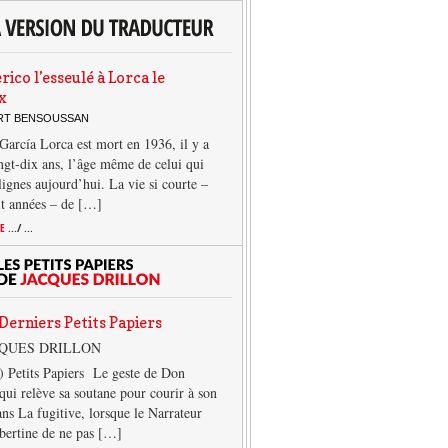
rico l’esseulé à Lorca le
x
ERT BENSOUSSAN
García Lorca est mort en 1936, il y a
ngt-dix ans, l’âge même de celui qui
 lignes aujourd’hui. La vie si courte –
it années – de […]
TE
.../ ...
Derniers Petits Papiers
CQUES DRILLON
) Petits Papiers Le geste de Don
qui relève sa soutane pour courir à son
ans La fugitive, lorsque le Narrateur
lbertine de ne pas […]