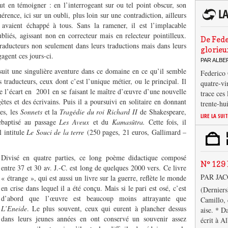
ut en témoigner : en l’interrogeant sur ou tel point obscur, son
érence, ici sur un oubli, plus loin sur une contradiction, ailleurs
 avaient échappé à tous. Sans la ramener, il est l’implacable
bliés, agissant non en correcteur mais en relecteur pointilleux.
De Fede
 traducteurs non seulement dans leurs traductions mais dans leurs
glorieu
agent ces jours-ci.
PAR ALB
suit une singulière aventure dans ce domaine en ce qu’il semble
Federico 
traducteurs, ceux dont c’est l’unique métier, ou le principal. Il
quatre-vi
e l’écart en 2001 en se faisant le maître d’œuvre d’une nouvelle
trace ces
ètes et des écrivains. Puis il a poursuivi en solitaire en donnant
trente-hu
ues, les
Sonnets
et la
Tragédie du roi Richard II
de Shakespeare,
LIRE LA SUI
ebaptisé au passage
Les Aveux
et du
Kamasûtra.
Cette fois, il
l intitule
Le Souci de la terre
(250 pages, 21 euros, Gallimard –
Divisé en quatre parties, ce long poème didactique composé
N° 129 
entre 37 et 30 av. J.-C. est long de quelques 2000 vers. Ce livre
PAR JA
« étrange », qui est aussi un livre sur la guerre, reflète le monde
en crise dans lequel il a été conçu. Mais si le pari est osé, c’est
(Derniers
d’abord que l’œuvre est beaucoup moins attrayante que
Camillo, 
L’Eneide
. Le plus souvent, ceux qui eurent à plancher dessus
aise. * D
dans leurs jeunes années en ont conservé un souvenir assez
écrit à A