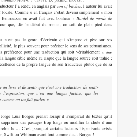
aducteur l’a rendu en anglais par
son of bitches
, l’auteur lui avait
ur locale. Comme si en français c’était devenu simplement « mon
t Bensoussan en avait fait avec bonheur
« Bordel de merde de
 pour que, dès le début du roman, on soit de plain pied dans
a n’est pas le genre d’écrivain qui s’impose et pèse sur ses
sollicité, le plus souvent pour préciser le sens de ses péruanismes.
sa préférence pour une traduction qui soit véritablement
« une
 la langue cible même au risque que la langue source soit trahie ;
excellence de la propre langue de son traducteur plutôt que de sa
e un livre et de sentir que c’est une traduction, de sentir
 l’expression, que c’est une langue factice, que les
s comme on les fait parler. »
Jorge Luis Borges prenait lorsqu’il s’emparait de textes qu’il
’à supprimer des passages trop longs ou modifier la chute d’une
n, selon lui… C’est pourquoi certains lecteurs hispanisants avisés
lkner, Swift ou Whitman avant tout comme du… Borges !