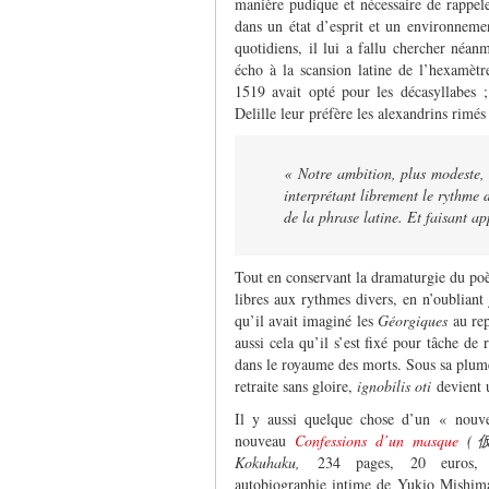
manière pudique et nécessaire de rappele
dans un état d’esprit et un environnemen
quotidiens, il lui a fallu chercher néa
écho à la scansion latine de l’hexamètr
1519 avait opté pour les décasyllabes ;
Delille leur préfère les alexandrins rimés 
« Notre ambition, plus modeste,
interprétant librement le rythme 
de la phrase latine. Et faisant 
Tout en conservant la dramaturgie du poè
libres aux rythmes divers, en n’oubliant
qu’il avait imaginé les
Géorgiques
au re
aussi cela qu’il s’est fixé pour tâche de 
dans le royaume des morts. Sous sa plume,
retraite sans gloire,
ignobilis oti
devient 
Il y aussi quelque chose d’un « nouve
nouveau
Confessions d’un masque
(
Kokuhaku,
234 pages, 20 euros, 
autobiographie intime de Yukio Mishi