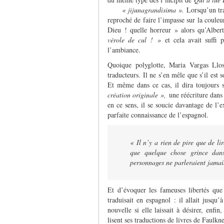
« jijunagrandisima ».
Lorsqu’un tr
reproché de faire l’impasse sur la coule
Dieu ! quelle horreur » alors qu’Alber
vérole de cul ! »
et cela avait suffi
l’ambiance.
Quoique polyglotte, Maria Vargas Llos
traducteurs. Il ne s’en mêle que s’il est 
Et même dans ce cas, il dira toujours 
création originale »,
une réécriture dans
en ce sens, il se soucie davantage de l’
parfaite connaissance de l’espagnol.
« Il n’y a rien de pire que de lir
que quelque chose grince dans
personnages ne parleraient jamai
Et d’évoquer les fameuses libertés que 
traduisait en espagnol : il allait jusqu
nouvelle si elle laissait à désirer, enfi
lisent ses traductions de livres de Fau