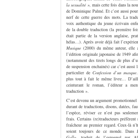
la sexualité »,
mais cette fois dans la no
de Dominique Palmé. Et c’est aussi pour
nerf de cette guerre des mots. La trad
voix authentique du jeune écrivain enfi
de la double traduction (la première fo
était partie de la version anglaise, pra
hélas…). Après avoir déjà fait l’expérie
Musique
(2000) du même auteur, elle a
l’édition originale japonaise de 1949 afi
(notamment des tirets longs de plus d’un
de suspension enchainés) car c’est aussi 
particulier de
Confession d’un masque
plus tout à fait le même livre… D’aill
ceinturant le roman, l’éditeur a men
traduction ».
C’est devenu un argument promotionnel et
durant de traductions, disons, datées, fa
l’espèce, réviser ce n’est pas seuleme
frais
.
Certains (re)traducteurs préfèrent
fraîcheur au premier regard. Ceux-là n’h
soient toujours de ce monde. Dans
Gallo,
traduit de l’espagnol par A