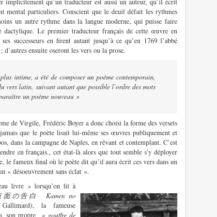
r implicitement qu’un traducteur est aussi un auteur, qu’il écrit
t mental particuliers. Conscient que le deuil défait les rythmes
nmoins un autre rythme dans la langue moderne, qui puisse faire
e dactylique. Le premier traducteur français de cette œuvre en
 ses successeurs en firent autant jusqu’à ce qu’en 1769 l’abbé
; d’autres ensuite oseront les vers ou la prose.
 plus intime, a été de composer un poème contemporain,
du vers latin, suivant autant que possible l’ordre des mots
apparaître un poème nouveau »
me de Virgile, Frédéric Boyer a donc choisi la forme des versets
 jamais que le poète lisait lui-même ses œuvres publiquement et
pos, dans la campagne de Naples, en rêvant et contemplant. C’est
rendre en français., cet état-là alors que tout semble s’y déployer
 le fameux final où le poète dit qu’il aura écrit ces vers dans un
un « désoeuvrement sans éclat ».
au livre » lorsqu’on lit à
仮面の告白
Kamen no
Gallimard), la fameuse
ma, son propre
« gouffre de