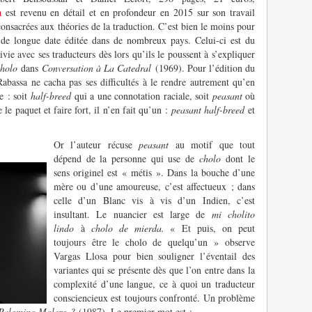
a
est revenu en détail et en profondeur en 2015 sur son travail
onsacrées aux théories de la traduction. C’est bien le moins pour
 de longue date éditée dans de nombreux pays. Celui-ci est du
vie avec ses traducteurs dès lors qu’ils le poussent à s’expliquer
cholo
dans
Conversation à La Catedral
(1969). Pour l’édition du
Rabassa ne cacha pas ses difficultés à le rendre autrement qu’en
e : soit
half-breed
qui a une connotation raciale, soit
peasant
où
re le paquet et faire fort, il n’en fait qu’un :
peasant half-breed
et
Or l’auteur récuse
peasant
au motif que tout
dépend de la personne qui use de
cholo
dont le
sens originel est « métis ». Dans la bouche d’une
mère ou d’une amoureuse, c’est affectueux ; dans
celle d’un Blanc vis à vis d’un Indien, c’est
insultant. Le nuancier est large de
mi cholito
lindo
à
cholo de mierda.
« Et puis, on peut
toujours être le cholo de quelqu’un » observe
Vargas Llosa pour bien souligner l’éventail des
variantes qui se présente dès que l’on entre dans la
complexité d’une langue, ce à quoi un traducteur
consciencieux est toujours confronté. Un problème
 Palomino Molero ?
(1987). Le premier mot est :