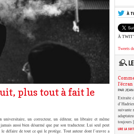
À T
À TWIT
Tweets de
Comment
l’écran
it, plus tout à fait le
PAR JEAN
Extraite 
d’Hadrien
suivante 
adaptateu
 universitaire, un correcteur, un éditeur, un libraire et même
toujours
 jamais aussi bien désarmé que par son traducteur. Lui seul peut
LIRE LA SUI
, le défaire de tout ce qui le protège. Tout auteur dont l’œuvre a