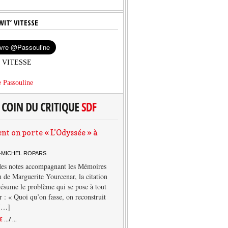
WIT’ VITESSE
’ VITESSE
 Passouline
 on porte « L’Odyssée » à
-MICHEL ROPARS
des notes accompagnant les Mémoires
 de Marguerite Yourcenar, la citation
résume le problème qui se pose à tout
r : « Quoi qu’on fasse, on reconstruit
 […]
TE
.../ ...