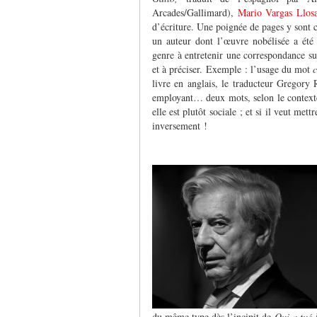
Arcades/Gallimard),
Mario Vargas Llos
d’écriture. Une poignée de pages y sont c
un auteur dont l’œuvre nobélisée a été
genre à entretenir une correspondance sui
et à préciser. Exemple : l’usage du mot
livre en anglais, le traducteur Gregory 
employant… deux mots, selon le context
elle est plutôt sociale ; et si il veut mett
inversement !
du même type dès l’incipit de
Qui a tué