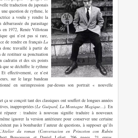
uvelle traduction du japonais
 une question de rythme, le
uctrice a voulu y rendre la
n débarrassée du parasitage
is en 1972, Renée Villoteau
tique qui n’est pas si rare,
nce de rendre en français
La
 donc travaillé à partir de
n de restituer sa ponctuation
 cadratin et des six points
là que se déchiffre le rythme
. Et effectivement, ce n’est
eurs, sur le large bandeau
tionné en surimpression par-dessus son portrait « nouvelle
 ça se conçoit tant des classiques ont souffert de longues années
utives, inappropriées
(Le Guépard, La Montagne Magique…).
En
nt réparer : traduire à nouveau signifie traduire à nouveaux
 même ignorer la version antérieure pour conserver une certaine
ésitent pas à bombarder l’auteur de questions, à supposer qu’ils
L’Atelier du roman
(
Conversacion en Princeton con Rubén
lbert Bensoussan et Daniel Lefort, 296 pages, 21 euros,