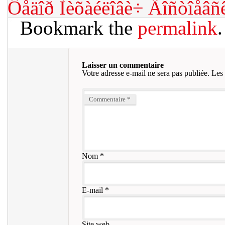
Ôåäîð Ìèõàéëîâè÷ Äîñòîåâñ
Bookmark the
permalink
.
Laisser un commentaire
Votre adresse e-mail ne sera pas publiée.
Les 
Commentaire
*
Nom
*
E-mail
*
Site web