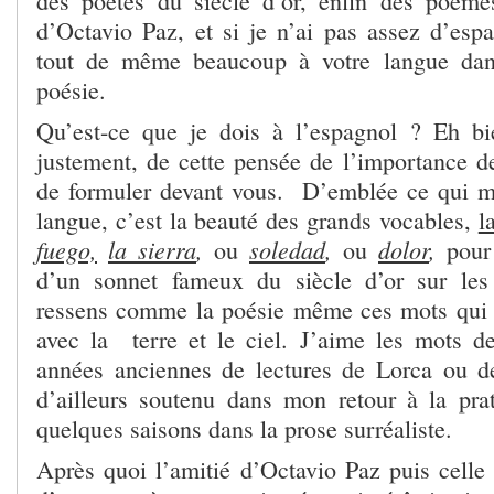
des poètes du siècle d’or, enfin des poème
d’Octavio Paz, et si je n’ai pas assez d’esp
tout de même beaucoup à votre langue dan
poésie.
Qu’est-ce que je dois à l’espagnol ? Eh bi
justement, de cette pensée de l’importance d
de formuler devant vous. D’emblée ce qui m
langue, c’est la beauté des grands vocables,
l
fuego,
la sierra
,
soledad
,
dolor
,
ou
ou
pour 
d’un sonnet fameux du siècle d’or sur les 
ressens comme la poésie même ces mots qui 
avec la terre et le ciel. J’aime les mots d
années anciennes de lectures de Lorca ou d
d’ailleurs soutenu dans mon retour à la pra
quelques saisons dans la prose surréaliste.
Après quoi l’amitié d’Octavio Paz puis celle