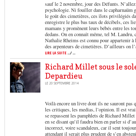
sauf le 2 novembre, jour des Défunts. N’allez
psychologie. Ni fouiller dans le capharnaüm g
le goût des cimetières, ces îlots privilégiés d
enregistre le plus bas taux de décibels, ces li
mamans y promènent leurs bébés entre les to
dedans. On en connaît même, tel M. Landru, q
Nathalie Rheims est connu pour appartenir à l
des arpenteurs de cimetières. D’ailleurs on l
LIRE LA SUITE
.../ ...
Richard Millet sous le sol
Depardieu
LE 20 SEPTEMBRE 2014
Voilà encore un livre dont ils ne sauront pas q
les critiques, les medias, l’opinion. Il est vrai
se repassent les pamphlets de Richard Mille
en se disant qu’il faudra bien en parler si d’a
incorrect, voire scandaleux, car il sent toujou
attendant il serait plus prudent de s’en absten