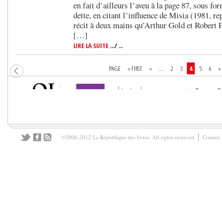
en fait d’ailleurs l’aveu à la page 87, sous f
dette, en citant l’influence de Misia (1981, re
récit à deux mains qu’Arthur Gold et Robert F
[…]
LIRE LA SUITE
.../ ...
PAGE
« FIRST
«
...
2
3
4
5
6
»
©2006-2012 La République des livres. All rights reserved
Contact