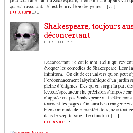
peut tout faire subir à Shakespeare, il en sortira toujours vainq
qui est rassurant. Tel est le privilège des génies : […]
LIRE LA SUITE
.../ ...
Shakespeare, toujours aus
déconcertant
LE 8 DÉCEMBRE 2013
Déconcertant : c’est le mot. Celui qui revient
évoquer les comédies de Shakespeare. Leur in
infinitum. On dit de cet univers qu’on peut 
l’ordonnancement labyrinthique d’un jardin an
pleine d’énigmes. Dès qu’en surgit la part dis
lecteur/spectateur (la, précision s’impose car
n’apprécient pas Shakespeare au théâtre mais 
tournent les pages). On aura beau ranger ces 
bien commode de « maniériste », avec tout ce
dans le scepticisme, il en faudrait […]
LIRE LA SUITE
.../ ...