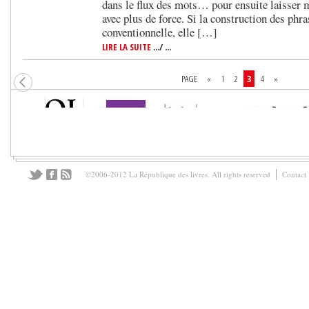
dans le flux des mots… pour ensuite laisser 
avec plus de force. Si la construction des phra
conventionnelle, elle […]
LIRE LA SUITE
.../ ...
PAGE
«
1
2
3
4
»
©2006-2012 La République des livres. All rights reserved
Contact