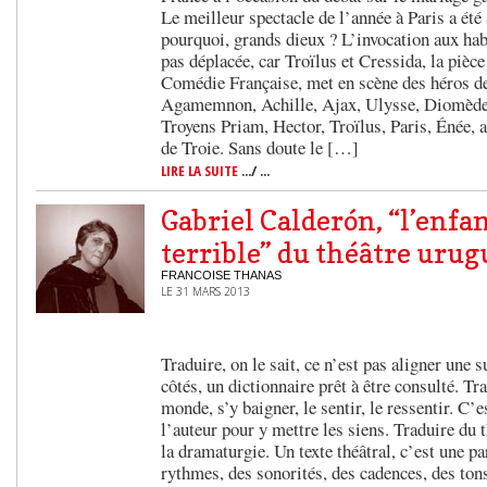
Le meilleur spectacle de l’année à Paris a été 
pourquoi, grands dieux ? L’invocation aux ha
pas déplacée, car Troïlus et Cressida, la pièc
Comédie Française, met en scène des héros de 
Agamemnon, Achille, Ajax, Ulysse, Diomède, 
Troyens Priam, Hector, Troïlus, Paris, Énée, a
de Troie. Sans doute le […]
LIRE LA SUITE
.../ ...
Gabriel Calderón, “l’enfa
terrible” du théâtre uru
FRANCOISE THANAS
LE 31 MARS 2013
Traduire, on le sait, ce n’est pas aligner une s
côtés, un dictionnaire prêt à être consulté. Tr
monde, s’y baigner, le sentir, le ressentir. C’
l’auteur pour y mettre les siens. Traduire du t
la dramaturgie. Un texte théâtral, c’est une pa
rythmes, des sonorités, des cadences, des tons