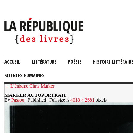
ACCUEIL
LITTÉRATURE
POÉSIE
HISTOIRE LITTÉRAIR
SCIENCES HUMAINES
← L’énigme Chris Marker
MARKER AUTOPORTRAIT
By
Passou
| Published
| Full size is
4018 × 2681
pixels