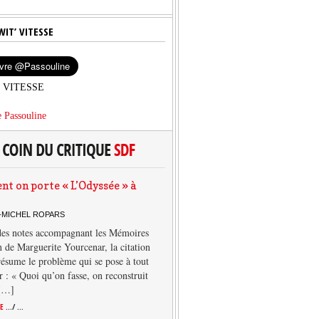
WIT’ VITESSE
’ VITESSE
 Passouline
 on porte « L’Odyssée » à
-MICHEL ROPARS
des notes accompagnant les Mémoires
 de Marguerite Yourcenar, la citation
résume le problème qui se pose à tout
r : « Quoi qu’on fasse, on reconstruit
 […]
TE
.../ ...