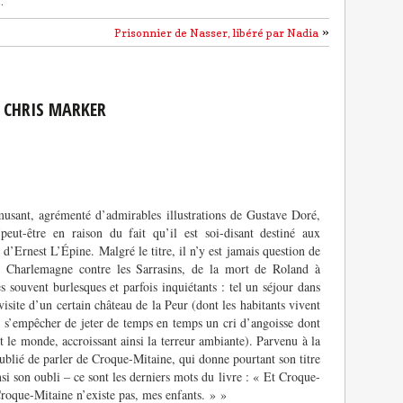
s
.
»
Prisonnier de Nasser, libéré par Nadia
E CHRIS MARKER
 amusant, agrémenté d’admirables illustrations de Gustave Doré,
ut-être en raison du fait qu’il est soi-disant destiné aux
d’Ernest L’Épine. Malgré le titre, il n’y est jamais question de
 Charlemagne contre les Sarrasins, de la mort de Roland à
 souvent burlesques et parfois inquiétants : tel un séjour dans
visite d’un certain château de la Peur (dont les habitants vivent
nt s’empêcher de jeter de temps en temps un cri d’angoisse dont
out le monde, accroissant ainsi la terreur ambiante). Parvenu à la
 oublié de parler de Croque-Mitaine, qui donne pourtant son titre
si son oubli – ce sont les derniers mots du livre : « Et Croque-
Croque-Mitaine n’existe pas, mes enfants. » »