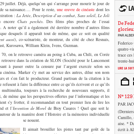
29 juillet. Déjà, quelqu’un qui s’arrange pour mourir le jour de
r de sa naissance…. Pour le reste,
une œuvre de cinéaste
dont les
miration :
La Jetée
,
Description d’un combat
,
Sans soleil
,
Le Joli
 encore
Chats perchés
. Des films plus proches de l’essai
De Fede
 A noter qu’il a également été derrière nombre d’autres films
glorieu
ique desquels il apparaît tout de même, que ce soit en qualité
PAR ALB
ent aussi
), co-scénariste, de monteur, du côté de chez Resnais,
Federico 
st, Kurosawa, William Klein, Ivens, Guzman.
quatre-vi
s 70, on le retrouve caméra au poing à Cuba, au Chili, en Corée
trace ces
 retrouve dans la création de SLON (Société pour le Lancement
trente-hu
sant à passer outre la censure par l’argent exercée selon ses
LIRE LA SUI
 du cinéma. Marker s’y met au service des autres, dilue son nom
urs et s’en fait le producteur. Grand partisan de la citation à la
efusent à faire la différence entre ce qu’ils écrivent et ce qu’ils
ue multimédia, toujours à la recherche de nouveaux supports, il
, de même que les perspectives offertes par l’informatique et les
N° 129 
ent s’y frotter, il recommandait en tout premier lieu de lire les
PAR JA
d et l’
Invention de Morel
de Bioy Casares ! Quel que soit le
(Derniers
 autour de la manière dont l’Histoire et la mémoires individuelle
Camillo, 
se nouent.
aise. * D
Il aimait brouiller les pistes tant par goût de la
écrit à A