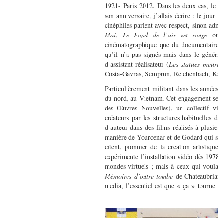
1921- Paris 2012. Dans les deux cas, le 
son anniversaire, j’allais écrire : le jou
cinéphiles parlent avec respect, sinon ad
Mai
,
Le Fond de l’air est rouge
ou
cinématographique que du documentaire.
qu’il n’a pas signés mais dans le génér
d’assistant-réalisateur (
Les statues meur
Costa-Gavras, Semprun, Reichenbach, Ka
Particulièrement militant dans les année
du nord, au Vietnam. Cet engagement se
des Œuvres Nouvelles), un collectif vi
créateurs par les structures habituelles
d’auteur dans des films réalisés à plusie
manière de Yourcenar et de Godard qui se r
citent, pionnier de la création artistiq
expérimente l’installation vidéo dès 1978
mondes virtuels ; mais à ceux qui voulai
Mémoires d’outre-tombe
de Chateaubrian
media, l’essentiel est que « ça » tourne