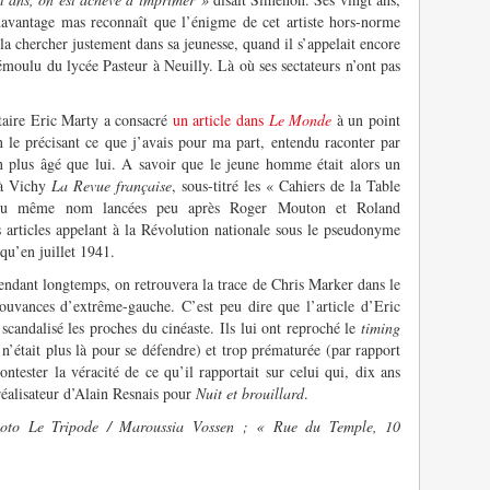
 davantage mas reconnaît que l’énigme de cet artiste hors-norme
la chercher justement dans sa jeunesse, quand il s’appelait encore
émoulu du lycée Pasteur à Neuilly. Là où ses sectateurs n’ont pas
itaire Eric Marty a consacré
un article dans
Le Monde
à un point
en le précisant ce que j’avais pour ma part, entendu raconter par
on plus âgé que lui. A savoir que le jeune homme était alors un
é à Vichy
La Revue française
, sous-titré les « Cahiers de la Table
s du même nom lancées peu après Roger Mouton et Roland
s articles appelant à la Révolution nationale sous le pseudonyme
qu’en juillet 1941.
endant longtemps, on retrouvera la trace de Chris Marker dans le
ouvances d’extrême-gauche. C’est peu dire que l’article d’Eric
scandalisé les proches du cinéaste. Ils lui ont reproché le
timing
il n’était plus là pour se défendre) et trop prématurée (par rapport
ntester la véracité de ce qu’il rapportait sur celui qui, dix ans
t-réalisateur d’Alain Resnais pour
Nuit et brouillard
.
hoto Le Tripode / Maroussia Vossen ; « Rue du Temple, 10