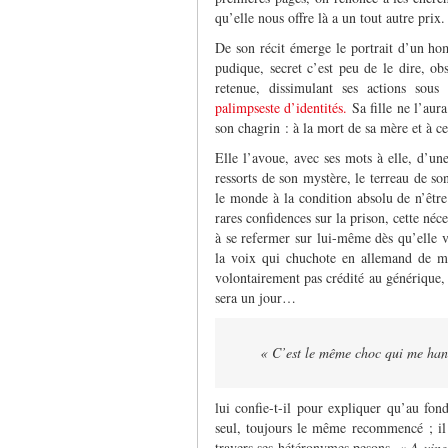
qu’elle nous offre là a un tout autre prix.
De son récit émerge le portrait d’un ho
pudique, secret c’est peu de le dire, ob
retenue, dissimulant ses actions so
palimpseste d’identités.
Sa fille ne l’aura
son chagrin : à la mort de sa mère et à ce
Elle l’avoue, avec ses mots à elle, d’une 
ressorts de son mystère, le terreau de so
le monde à la condition absolu de n’être 
rares confidences sur la prison, cette néc
à se refermer sur lui-même dès qu’elle 
la voix qui chuchote en allemand de man
volontairement pas crédité au générique, q
sera un jour…
« C’est le même choc qui me hant
lui confie-t-il pour expliquer qu’au fon
seul, toujours le même recommencé ; il 
travers ses hétéronymes pesons.
« A vingt