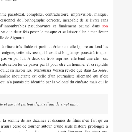
mme paradoxal, complexe, contradictoire, imprévisible, masqué,
sessionnel de l’orthographe correcte, incapable de se livrer sans
us d’innombrables pseudonymes et finalement paumé dans
son
 vu que deux fois poser le masque et se laisser aller à manifester
lle de Signoret.
écriture très fluide et parfois aérienne : elle ignore au fond les
n énigme, cette névrose qui l’avait si longtemps poussé à traquer
pas vu par lui. A deux ou trois reprises, elle tend une clé : ses
essité selon lui de passer par là pour être un homme, et sa rapidité
voulut en savoir lus. Maroussia Vossen révèle que dans
La Jetée
,
ière inquiétante est celle d’un journaliste allemand qui n’est
ui n’a jamais été identifié par la volonté du cinéaste mais qui le
e et me suit partout depuis l’âge de vingt ans »
d, la somme de ses dizaines et dizaines de films n’en fait qu’un
n’aura cessé de tourner autour d’une seule histoire prolongée à
 ans, on est achevé d’imprimer »
disait Simenon. Ses vingt ans,