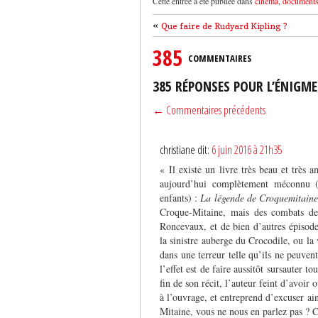
Cette entrée a été publiée dans
cinéma
,
document
«
Que faire de Rudyard Kipling ?
385
COMMENTAIRES
385 RÉPONSES POUR L’ÉNIGM
← Commentaires précédents
christiane dit:
6 juin 2016 à 21h35
« Il existe un livre très beau et très
aujourd’hui complètement méconnu (pe
enfants) :
La légende de Croquemitaine
Croque-Mitaine, mais des combats de
Roncevaux, et de bien d’autres épisodes
la sinistre auberge du Crocodile, ou la 
dans une terreur telle qu’ils ne peuve
l’effet est de faire aussitôt sursauter t
fin de son récit, l’auteur feint d’avoir
à l’ouvrage, et entreprend d’excuser ain
Mitaine, vous ne nous en parlez pas ? 