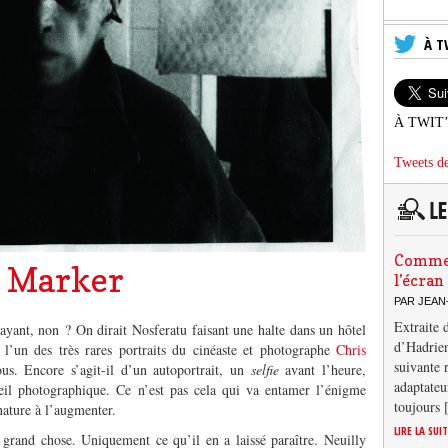
À T
À TWIT
Tweets de
Comment
s Marker
l’écran
PAR JEAN
Extraite 
ayant, non ? On dirait Nosferatu faisant une halte dans un hôtel
d’Hadrien
 l’un des très rares portraits du cinéaste et photographe
Chris
suivante 
us. Encore s’agit-il d’un autoportrait, un
selfie
avant l’heure,
adaptateu
reil photographique. Ce n’est pas cela qui va entamer l’énigme
toujours
nature à l’augmenter.
LIRE LA SUI
 grand chose. Uniquement ce qu’il en a laissé paraître. Neuilly