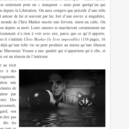
s non seulement pour un « marqueur » mais pour quelqu’un qui
ins depuis la Libération. On aura compris que précédé d’une telle
autour de lui et souvent par lui, fort d’une œuvre si singulière,
le monde de Chris Marker suscite une ferveur, sinon un culte. On
tion depuis sa mort. Leurs auteurs se marcheront certainement sur
récemment n’a rien à voir avec eux, parce que ce qu’il apporte,
rs il s’intitule
Chris Marker (le livre impossible)
(116 pages, 16
 déjà qu’une telle vie ne peut produire au mieux qu’une illusion
e Maroussia Vossen a une qualité qui n’appartient qu’à elle, et
le est un témoin de l’intérieur.
t au récit
ours à des
fragments.
ation une
dénuées de
aleur par
ustré. Des
ersonnels,
gard, son
t-être pas
n dès les
er tant ce