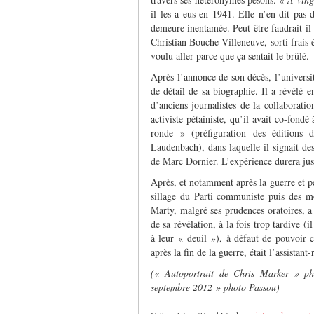
il les a eus en 1941. Elle n’en dit pas
demeure inentamée. Peut-être faudrait-il 
Christian Bouche-Villeneuve, sorti frais 
voulu aller parce que ça sentait le brûlé.
Après l’annonce de son décès, l’univers
de détail de sa biographie. Il a révélé 
d’anciens journalistes de la collaborati
activiste pétainiste, qu’il avait co-fond
ronde » (préfiguration des édition
Laudenbach), dans laquelle il signait de
de Marc Dornier. L’expérience durera jus
Après, et notamment après la guerre et p
sillage du Parti communiste puis des m
Marty, malgré ses prudences oratoires, a 
de sa révélation, à la fois trop tardive (
à leur « deuil »), à défaut de pouvoir co
après la fin de la guerre, était l’assistan
(« Autoportrait de Chris Marker » p
septembre 2012 » photo Passou)