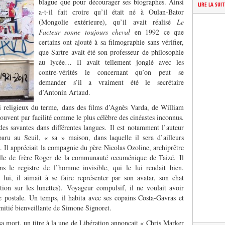
blague que pour décourager ses biographes. Ainsi
LIRE LA SUI
a-t-il fait croire qu’il était né à Oulan-Bator
(Mongolie extérieure), qu’il avait réalisé
Le
Facteur sonne toujours cheval
en 1992 ce que
certains ont ajouté à sa filmographie sans vérifier,
que Sartre avait été son professeur de philosophie
au lycée… Il avait tellement jonglé avec les
contre-vérités le concernant qu’on peut se
demander s’il a vraiment été le secrétaire
d’Antonin Artaud.
si religieux du terme, dans des films d’Agnès Varda, de William
vent par facilité comme le plus célèbre des cinéastes inconnus.
des savantes dans différentes langues. Il est notamment l’auteur
ru au Seuil, « sa » maison, dans laquelle il sera d’ailleurs
”. Il appréciait la compagnie du père Nicolas Ozoline, archiprêtre
celle de frère Roger de la communauté œcuménique de Taizé. Il
 le registre de l’homme invisible, qui le lui rendait bien.
lui, il aimait à se faire représenter par son avatar, son chat
tion sur les lunettes). Voyageur compulsif, il ne voulait avoir
 postale. Un temps, il habita avec ses copains Costa-Gavras et
mitié bienveillante de Simone Signoret.
 mort, un titre à la une de Libération annonçait « Chris Marker