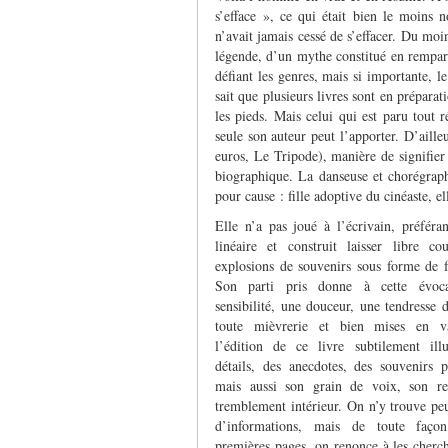
s’efface », ce qui était bien le moin
n’avait jamais cessé de s’effacer. Du mo
légende, d’un mythe constitué en rempart 
défiant les genres, mais si importante, 
sait que plusieurs livres sont en prépara
les pieds. Mais celui qui est paru tout 
seule son auteur peut l’apporter. D’ailleu
euros, Le Tripode), manière de signifier
biographique. La danseuse et chorégraph
pour cause : fille adoptive du cinéaste, el
Elle n’a pas joué à l’écrivain, préféran
linéaire et construit laisser libre c
explosions de souvenirs sous forme de 
Son parti pris donne à cette évoc
sensibilité, une douceur, une tendresse 
toute mièvrerie et bien mises en v
l’édition de ce livre subtilement ill
détails, des anecdotes, des souvenirs p
mais aussi son grain de voix, son re
tremblement intérieur. On n’y trouve peu
d’informations, mais de toute faço
premières pages, on renonce à les cherch