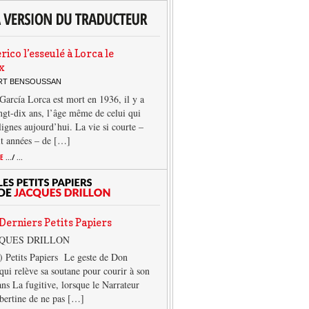
rico l’esseulé à Lorca le
x
ERT BENSOUSSAN
García Lorca est mort en 1936, il y a
ngt-dix ans, l’âge même de celui qui
 lignes aujourd’hui. La vie si courte –
it années – de […]
TE
.../ ...
Derniers Petits Papiers
CQUES DRILLON
) Petits Papiers Le geste de Don
qui relève sa soutane pour courir à son
ans La fugitive, lorsque le Narrateur
lbertine de ne pas […]