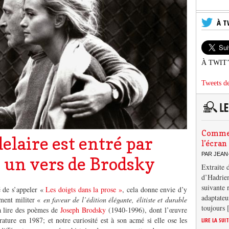
À T
À TWIT
Tweets de
Comment
aire est entré par
l’écran
PAR JEAN
s un vers de Brodsky
Extraite 
d’Hadrien
suivante 
 de s’appeler «
Les doigts dans la prose »
, cela donne envie d’y
adaptateu
ement militer «
en faveur de l’édition élégante, élitiste et durable
toujours
à lire des poèmes de
Joseph Brodsky
(1940-1996), dont l’œuvre
rature en 1987; et notre curiosité est à son acmé si elle ose les
LIRE LA SUI