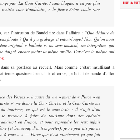
hange pas. La Cour Carrée, / sans blague, n’est pas plus
LIRE LA SUI
 rentrés chez Baudelaire, / le fleuve-Seine coule sans
 sur l’intrusion de Baudelaire dans l’affaire :
“Que déduire de
ous filoute ? Qu’il y a grabuge et entourloupe? Non. Qu’on nous
me original « ballade », au sens musical, ses interprètes, qui
me doigté, encore moins la même oreille. Car c’est le poème qui
log
.
dans sa postface au recueil. Mais comme c’était insuffisant à
airienne quasiment en chair et en os, je lui ai demandé d’aller
».
ace des Vosges », à cause du « e » muet de « Place » en
« carrée »‘ me donne la Cour Carrée, et la Cour Carrée me
u tourisme, ce qui est le sous-texte : il s’agit d’un
se retrouve à faire du tourisme dans des endroits
aduisant en France, et pour reprendre les jeux infinis
kine (et beaucoup d’autres poètes), je ne pouvais pas ne
se à vous… » — Parce que c’est exactement ça que fait