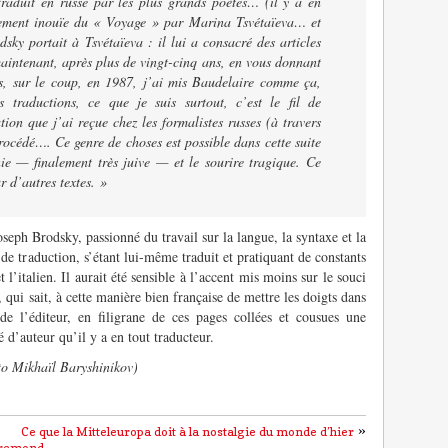
traduit en russe par les plus grands poètes… (il y a en
rement inouïe du « Voyage » par Marina Tsvétaïeva… et
sky portait à Tsvétaïeva : il lui a consacré des articles
aintenant, après plus de vingt-cinq ans, en vous donnant
is, sur le coup, en 1987, j’ai mis Baudelaire comme ça,
 traductions, ce que je suis surtout, c’est le fil de
ation que j’ai reçue chez les formalistes russes (à travers
procédé…. Ce genre de choses est possible dans cette suite
nie — finalement très juive — et le sourire tragique. Ce
 d’autres textes. »
oseph Brodsky, passionné du travail sur la langue, la syntaxe et la
s de traduction, s’étant lui-même traduit et pratiquant de constants
et l’italien. Il aurait été sensible à l’accent mis moins sur le souci
 qui sait, à cette manière bien française de mettre les doigts dans
de l’éditeur, en filigrane de ces pages collées et cousues une
é d’auteur qu’il y a en tout traducteur.
to Mikhaïl Baryshinikov)
»
Ce que la Mitteleuropa doit à la nostalgie du monde d’hier
vremond