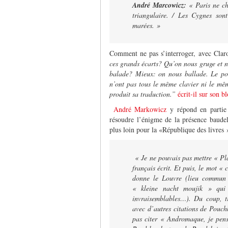
André Marcowicz:
«
Paris ne c
triangulaire. / Les Cygnes sont
marées. »
Comment ne pas s’interroger, avec Claro,
ces grands écarts? Qu’on nous gruge et n
balade? Mieux: on nous ballade. Le poè
n’ont pas tous le même clavier ni le mê
produit sa traduction.”
écrit-il sur son b
André Markowicz
y répond en partie 
résoudre l’énigme de la présence baudel
plus loin pour la «République des livres 
« Je ne pouvais pas mettre « Pl
français écrit. Et puis, le mot 
donne le Louvre (lieu commun d
« kleine nacht moujik » qui 
invraisemblables…). Du coup, tr
avec d’autres citations de Pouch
pas citer « Andromaque, je pen