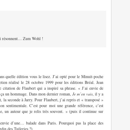
 qui résonnent… Zum Wohl !
dans quelle édition vous le lisez. J’ai opté pour le Minuit-poche
retien réalisé le 28 octobre 1999 pour les éditions Bréal. Jean
 citation de Flaubert qui a inspiré sa phrase. « J’ai envie de
eler ça un hommage. Dans mon dernier roman,
Je m’en vais
, il y a
, la seconde à Jarry. Pour Flaubert, j’ai repris et « transposé »
on sentimentale. C’est pour moi une grande référence, c’est
, un auteur que je relis très souvent. » (puis il continue sur
 envie d’une… balade dans Paris. Pourquoi pas la place des
rdin des Tuileries ?)