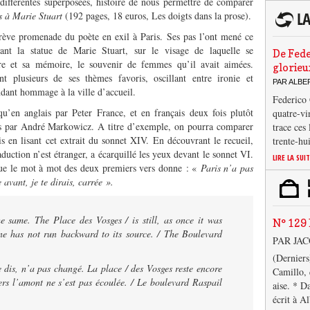
différentes superposées, histoire de nous permettre de comparer
s à Marie Stuart
(192 pages, 18 euros, Les doigts dans la prose).
rève promenade du poète en exil à Paris. Ses pas l’ont mené ce
nt la statue de Marie Stuart, sur le visage de laquelle se
De Fede
ire et sa mémoire, le souvenir de femmes qu’il avait aimées.
glorieu
nt plusieurs de ses thèmes favoris, oscillant entre ironie et
PAR ALB
endant hommage à la ville d’accueil.
Federico 
qu’en anglais par Peter France, et en français deux fois plutôt
quatre-vi
s par André Markowicz. A titre d’exemple, on pourra comparer
trace ces
is en lisant cet extrait du sonnet XIV. En découvrant le recueil,
trente-hu
aduction n’est étranger, a écarquillé les yeux devant le sonnet VI.
LIRE LA SUI
que le mot à mot des deux premiers vers donne : «
Paris n’a pas
vant, je te dirais, carrée ».
the same. The Place des Vosges / is still, as once it was
N° 129 
ine has not run backward to its source. / The Boulevard
PAR JA
(Derniers
le dis, n’a pas changé. La place / des Vosges reste encore
Camillo, 
ers l’amont ne s’est pas écoulée. / Le boulevard Raspail
aise. * D
écrit à A