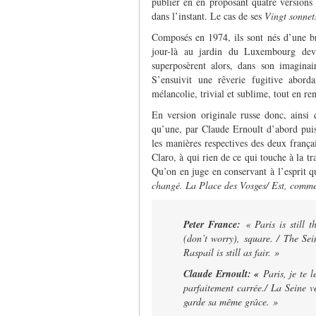
publier en en proposant quatre versions 
dans l’instant. Le cas de ses
Vingt sonnet
Composés en 1974, ils sont nés d’une b
jour-là au jardin du Luxembourg deva
superposèrent alors, dans son imagina
S’ensuivit une rêverie fugitive aborda
mélancolie, trivial et sublime, tout en r
En version originale russe donc, ainsi 
qu’une, par Claude Ernoult d’abord pui
les manières respectives des deux frança
Claro, à qui rien de ce qui touche à la tr
Qu’on en juge en conservant à l’esprit 
changé. La Place des Vosges/ Est, comme a
Peter France:
«
Paris is still 
(don’t worry), square. / The Se
Raspail is still as fair. »
Claude Ernoult: «
Paris, je te 
parfaitement carrée./ La Seine v
garde sa même grâce. »