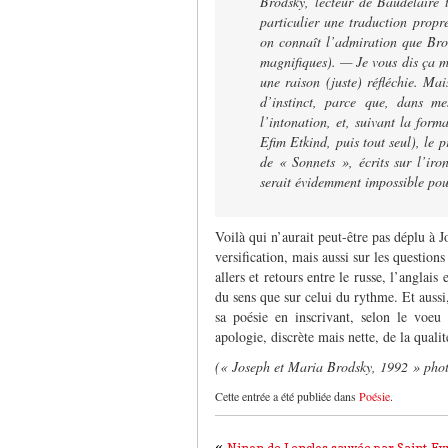
Brodsky, lecteur de Baudelaire 
particulier une traduction prop
on connaît l’admiration que Brod
magnifiques). — Je vous dis ça m
une raison (juste) réfléchie. Ma
d’instinct, parce que, dans mes
l’intonation, et, suivant la form
Efim Etkind, puis tout seul), le 
de « Sonnets », écrits sur l’iro
serait évidemment impossible pour
Voilà qui n’aurait peut-être pas déplu à J
versification, mais aussi sur les question
allers et retours entre le russe, l’anglais 
du sens que sur celui du rythme. Et aussi,
sa poésie en inscrivant, selon le voeu 
apologie, discrète mais nette, de la qualit
(« Joseph et Maria Brodsky, 1992 » pho
Cette entrée a été publiée dans
Poésie
.
«
Ninon de Lenclos sauvée par Saint-E