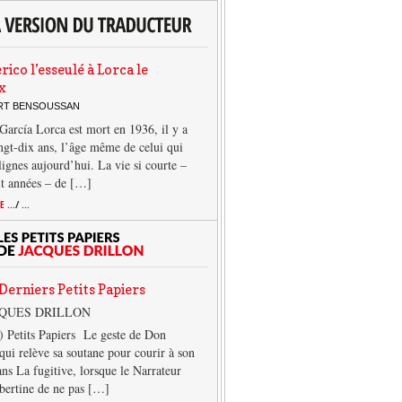
rico l’esseulé à Lorca le
x
ERT BENSOUSSAN
García Lorca est mort en 1936, il y a
ngt-dix ans, l’âge même de celui qui
 lignes aujourd’hui. La vie si courte –
it années – de […]
TE
.../ ...
Derniers Petits Papiers
CQUES DRILLON
) Petits Papiers Le geste de Don
qui relève sa soutane pour courir à son
ans La fugitive, lorsque le Narrateur
lbertine de ne pas […]