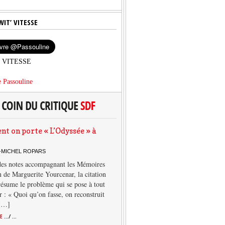
WIT’ VITESSE
’ VITESSE
 Passouline
 on porte « L’Odyssée » à
-MICHEL ROPARS
des notes accompagnant les Mémoires
 de Marguerite Yourcenar, la citation
résume le problème qui se pose à tout
r : « Quoi qu’on fasse, on reconstruit
 […]
TE
.../ ...