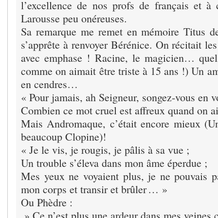
l’excellence de nos profs de français et à c
Larousse peu onéreuses.
Sa remarque me remet en mémoire Titus d
s’apprête à renvoyer Bérénice. On récitait les
avec emphase ! Racine, le magicien… quell
comme on aimait être triste à 15 ans !) Un a
en cendres…
« Pour jamais, ah Seigneur, songez-vous en
Combien ce mot cruel est affreux quand on 
Mais Andromaque, c’était encore mieux (Un
beaucoup Clopine)!
« Je le vis, je rougis, je pâlis à sa vue ;
Un trouble s’éleva dans mon âme éperdue ;
Mes yeux ne voyaient plus, je ne pouvais par
mon corps et transir et brûler … »
Ou Phèdre :
» Ce n’est plus une ardeur dans mes veines 