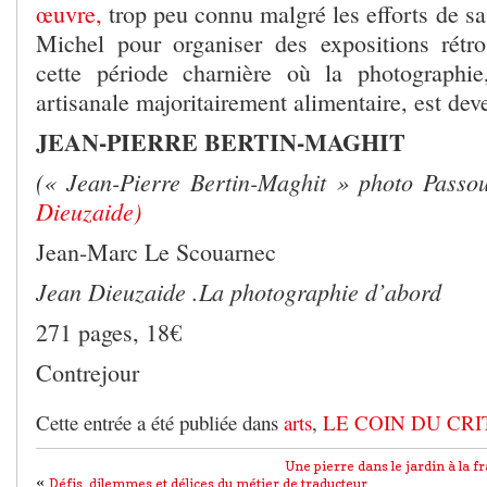
œuvre,
trop peu connu malgré les efforts de sa
Michel pour organiser des expositions rétro
cette période charnière où la photographie
artisanale majoritairement alimentaire, est dev
JEAN-PIERRE BERTIN-MAGHIT
(« Jean-Pierre Bertin-Maghit » photo Passo
Dieuzaide)
Jean-Marc Le Scouarnec
Jean Dieuzaide .La photographie d’abord
271 pages, 18€
Contrejour
Cette entrée a été publiée dans
arts
,
LE COIN DU CRI
Une pierre dans le jardin à la fr
«
Défis, dilemmes et délices du métier de traducteur