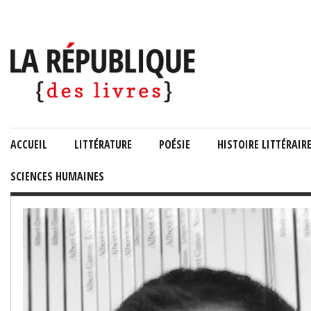
ACCUEIL
LITTÉRATURE
POÉSIE
HISTOIRE LITTÉRAIR
SCIENCES HUMAINES