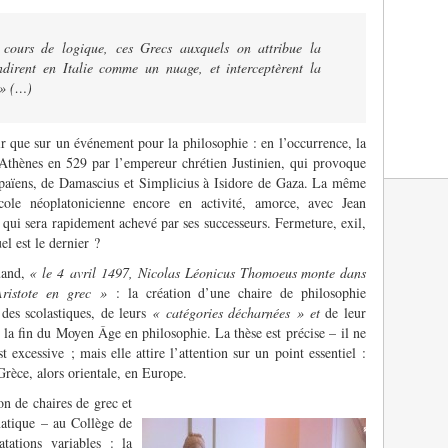
 cours de logique, ces Grecs auxquels on attribue la
andirent en Italie comme un nuage, et interceptèrent la
 » (…)
r que sur un événement pour la philosophie : en l’occurrence, la
’Athènes en 529 par l’empereur chrétien Justinien, qui provoque
s païens, de Damascius et Simplicius à Isidore de Gaza. La même
cole néo­platonicienne encore en activité, amorce, avec Jean
 qui sera rapidement achevé par ses successeurs. Fermeture, exil,
el est le dernier ?
uand,
« le 4 avril 1497, Nicolas Léonicus Thomoeus monte dans
Aristote en grec »
: la création d’une chaire de philo­sophie
 des scolastiques, de leurs
« catégories décharnées » et
de leur
 la fin du Moyen Âge en philosophie. La thèse est précise – il ne
 excessive ; mais elle attire l’attention sur un point essentiel :
rèce, alors orientale, en Europe.
on de chaires de grec et
matique – au Collège de
ations variables : la