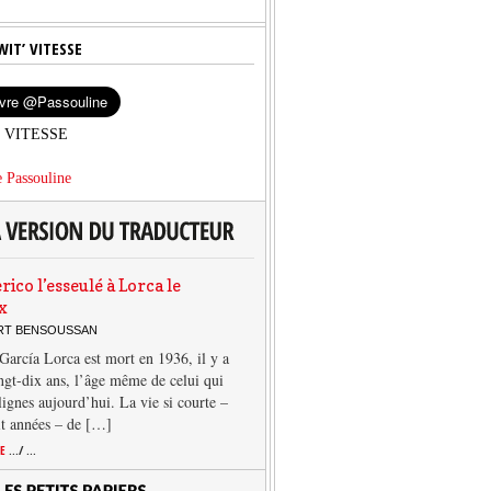
WIT’ VITESSE
’ VITESSE
 Passouline
rico l’esseulé à Lorca le
x
ERT BENSOUSSAN
García Lorca est mort en 1936, il y a
ngt-dix ans, l’âge même de celui qui
 lignes aujourd’hui. La vie si courte –
it années – de […]
TE
.../ ...