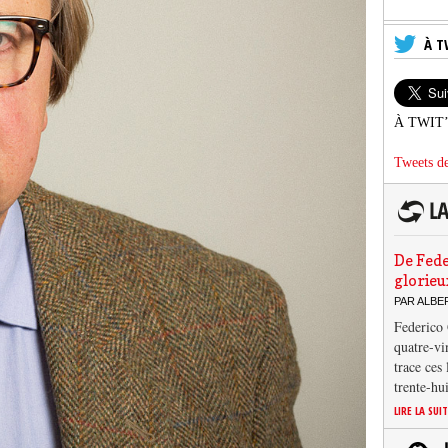
À T
À TWIT
Tweets de
De Fede
glorieu
PAR ALB
Federico 
quatre-vi
trace ces
trente-hu
LIRE LA SUI