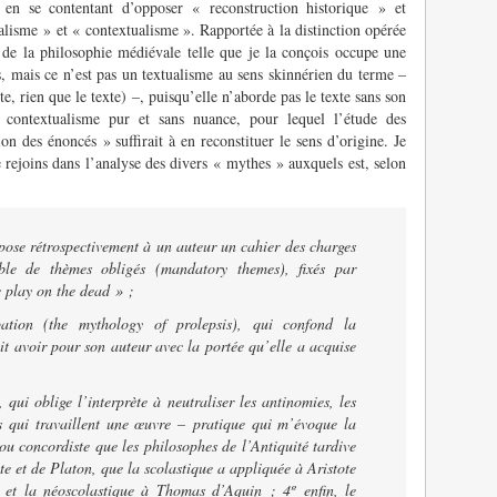
 en se contentant d’opposer « reconstruction historique » et
ualisme » et « contextualisme
». Rapportée à la distinction opérée
 de la philosophie médiévale telle que je la conçois occupe une
es, mais ce n’est pas un textualisme au sens skinnérien du terme –
te, rien que le texte) –, puisqu’elle n’aborde pas le texte sans son
 contextualisme pur et sans nuance, pour lequel l’étude des
on des énoncés » suffirait à en reconstituer le sens d’origine. Je
 rejoins dans l’analyse des divers « mythes » auxquels est, selon
mpose rétrospectivement à un auteur un cahier des charges
ble de thèmes obligés (
mandatory themes
), fixés par
e play on the dead
» ;
pation
(the mythology of prolepsis),
qui confond la
it avoir pour son auteur avec la portée qu’elle a acquise
qui oblige l’interprète à neutraliser les antinomies, les
es qui travaillent une œuvre – pratique qui m’évoque la
 concordiste que les philosophes de l’Antiquité tardive
ote et de Platon, que la scolastique a appliquée à Aristote
e et la néo­scolastique à Thomas d’Aquin ; 4º enfin, le