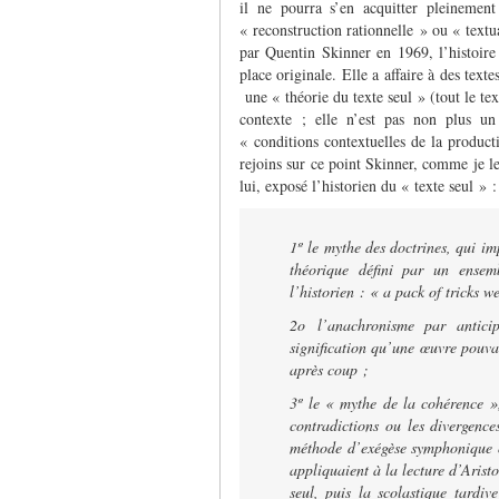
il ne pourra s’en acquitter pleinement
« reconstruction rationnelle » ou « text
par Quentin Skinner en 1969, l’histoire
place originale. Elle a affaire à des text
une « théorie du texte seul » (tout le tex
contexte ; elle n’est pas non plus un
« conditions contextuelles de la producti
rejoins sur ce point Skinner, comme je le
lui, exposé l’historien du « texte seul » :
1º le mythe des doctrines, qui i
théorique défini par un ensem
l’historien :
« a pack of tricks w
2
o
l’anachronisme par antici
signification qu’une œuvre pouva
après coup ;
3º le « mythe de la cohérence », 
contra­dictions ou les divergenc
méthode d’exégèse symphonique ou
appliquaient à la lecture d’Arist
seul, puis la scolastique tardiv