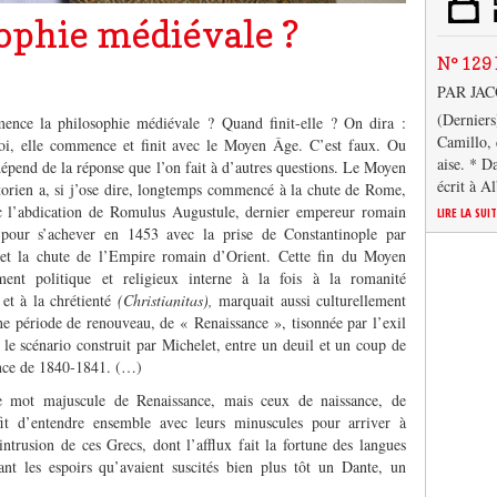
sophie médiévale ?
N° 129 
PAR JA
(Derniers
nce la philosophie médiévale ? Quand finit-elle ? On dira :
Camillo, 
soi, elle commence et finit avec le Moyen Âge. C’est faux. Ou
aise. * D
 dépend de la réponse que l’on fait à d’autres questions. Le Moyen
écrit à A
torien a, si j’ose dire, longtemps commencé à la chute de Rome,
c l’abdication de Romulus Augustule, dernier empereur romain
LIRE LA SUI
 pour s’achever en 1453 avec la prise de Constantinople par
t la chute de l’Empire romain d’Orient. Cette fin du Moyen
ent politique et religieux interne à la fois à la romanité
et à la chrétienté
(Christianitas),
marquait aussi culturellement
ne période de renouveau, de « Renaissance », tisonnée par l’exil
 le scénario construit par Michelet, entre un deuil et un coup de
ance de 1840-1841. (…)
le mot majuscule de Renaissance, mais ceux de naissance, de
ffit d’entendre ensemble avec leurs minuscules pour arriver à
intrusion de ces Grecs, dont l’afflux fait la fortune des langues
ant les espoirs qu’avaient suscités bien plus tôt un Dante, un