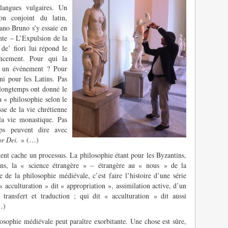
langues vulgaires. Un
on conjoint du latin,
dano Bruno s’y essaie en
ante – L’Expulsion de la
e’ fiori lui répond le
ncement. Pour qui la
le un événement ? Pour
ni pour les Latins. Pas
 longtemps ont donné le
a « philosophie selon le
sse de la vie chrétienne
la vie monastique. Pas
ps peuvent dire avec
or Dei.
» (…)
ent cache un processus. La philosophie étant pour les Byzantins,
ans, la « science étrangère » – étrangère au « nous » de la
e de la philosophie médiévale, c’est faire l’histoire d’une série
« acculturation » dit « appropriation », assimilation active, d’un
 transfert et traduction ; qui dit « acculturation » dit aussi
…)
losophie médiévale peut paraître exorbitante. Une chose est sûre,