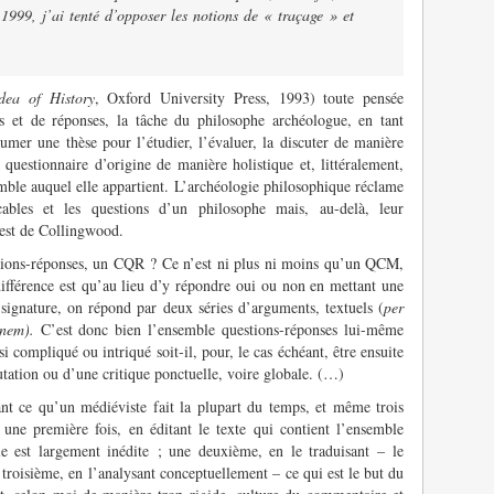
 1999, j’ai tenté d’opposer les notions de « traçage » et
dea of History
, Oxford University Press, 1993) toute pensée
 et de réponses, la tâche du philosophe archéologue, en tant
mer une thèse pour l’étudier, l’évaluer, la discuter de manière
 questionnaire d’origine de manière holistique et, littéralement,
emble auquel elle appartient. L’archéologie philosophique réclame
ables et les questions d’un philosophe mais, au-delà, leur
 est de Collingwood.
stions-réponses, un CQR ? Ce n’est ni plus ni moins qu’un QCM,
différence est qu’au lieu d’y répondre oui ou non en mettant une
 signature, on répond par deux séries d’arguments, textuels (
per
onem).
C’est donc bien l’ensemble questions-réponses lui-même
si compliqué ou intriqué soit-il, pour, le cas échéant, être ensuite
futation ou d’une critique ponctuelle, voire globale. (…)
ant ce qu’un médiéviste fait la plupart du temps, et même trois
 une première fois, en éditant le texte qui contient l’ensemble
le est largement inédite ; une deuxième, en le traduisant – le
e troisième, en l’analysant conceptuellement – ce qui est le but du