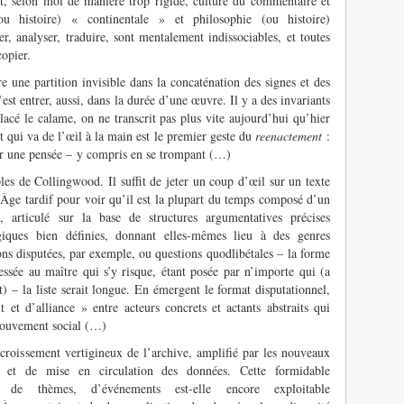
t, selon moi de manière trop rigide, culture du commentaire et
ou histoire) « continentale » et philosophie (ou histoire)
er, analyser, traduire, sont mentalement indissociables, et toutes
copier.
e une partition invisible dans la concaténation des signes et des
st entrer, aussi, dans la durée d’une œuvre. Il y a des invariants
lacé le calame, on ne transcrit pas plus vite aujourd’hui qu’hier
t qui va de l’œil à la main est le premier geste du
reenactement
:
er une pensée – y compris en se trompant (…)
les de Collingwood. Il suffit de jeter un coup d’œil sur un texte
ge tardif pour voir qu’il est la plupart du temps composé d’un
 articulé sur la base de structures argumentatives précises
giques bien définies, donnant elles-mêmes lieu à des genres
tions disputées, par exemple, ou questions quodlibétales – la forme
ressée au maître qui s’y risque, étant posée par n’importe qui (a
) – la liste serait longue. En émergent le format disputationnel,
 et d’alliance » entre acteurs concrets et actants abstraits qui
mouvement social (…)
croissement vertigineux de l’archive, amplifié par les nouveaux
 et de mise en circulation des données. Cette formidable
, de thèmes, d’événements est-elle encore exploitable