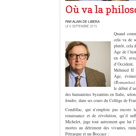
Où va la philo
PAR ALAIN DE LIBERA
LE 6 SEPTEMBRE 2015
Quand comme
cela va de 
plutôt, cela
Âge de l’his
en 476, ave
d’Occident,
Mehmed II e
Âge, événem
(Romanitas)
le début d’u
des humanistes byzantins en Italie, selon
foudre, dans ses cours du Collège de Fr
Condillac, qui n’emploie pas encore 
renaissance et de révolution, qu’il su
Michelet, juge tout autrement que lui l’
mortes au détriment des vivantes, ruin
Pétrarque et un Boccace :