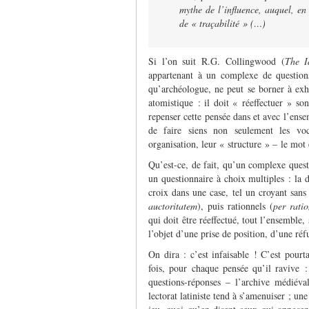
mythe de l’influence, auquel, en
de « traçabilité » (…)
Si l’on suit R.G. Collingwood (
The I
appartenant à un complexe de questions
qu’archéologue, ne peut se borner à exhu
atomistique : il doit « réeffectuer » son
repenser cette pensée dans et avec l’ens
de faire siens non seulement les voc
organisation, leur « structure » – le mot
Qu’est-ce, de fait, qu’un complexe que
un questionnaire à choix multiples : la 
croix dans une case, tel un croyant sans
auctoritatem
), puis rationnels (
per rati
qui doit être réeffectué, tout l’ensemble, 
l’objet d’une prise de position, d’une ré
On dira : c’est infaisable ! C’est pourt
fois, pour chaque pensée qu’il ravive :
questions-réponses – l’archive médiéva
lectorat latiniste tend à s’amenuiser ; un