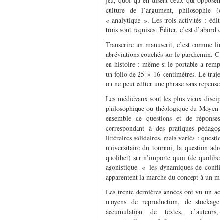
jeu, quoi qu’en disent ceux qui opposen
culture de l’argument, philosophie (
« analytique ». Les trois activités : édit
trois sont requises. Éditer, c’est d’abord 
Transcrire un manuscrit, c’est comme lir
abréviations couchés sur le parchemin. C’e
en histoire : même si le portable a remp
un folio de 25 × 16 centimètres. Le traje
on ne peut éditer une phrase sans repens
Les médiévaux sont les plus vieux discip
philosophique ou théologique du Moyen Â
ensemble de questions et de réponses,
correspondant à des pratiques pédago
littéraires solidaires, mais variés : ques
universitaire du tournoi, la question ad
quolibet) sur n’importe quoi (de quolibet
agonistique, « les dynamiques de conflit
apparentent la marche du concept à un 
Les trente dernières années ont vu un ac
moyens de reproduction, de stockage
accumulation de textes, d’auteurs