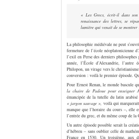
« Les Grecs, écrit-il dans son
renaissance des lettres, se rép
lumière qui venait de se montrer
La philosophie médiévale ne peut s’ouvri
fermeture de l’école néo­platonicienne d
l’exil en Perse des derniers philo­sophe
année, l’École d’Alexandrie, l’autre é
Philopon, un virage vers le christianisme
conversion : voilà le premier épisode. Qu
Pour Ernest Renan, le monde bascule q
la chaire de Padoue pour enseigner 
émancipée de la tutelle du latin arabisé
« jargon sauvage »,
voilà qui marquerait
manque que l’horaire du cours –, elle est
l’entrée du grec, et du même coup de la G
Un autre épisode possible serait la créati
d’hébreu – sans oublier celle de mathé
France en 1530. Un troisième, aux dat