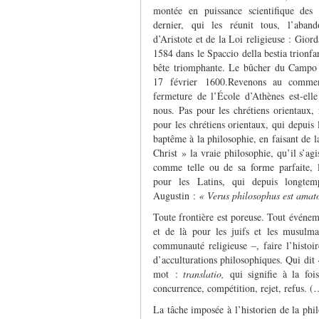
montée en puissance scientifique des 
dernier, qui les réunit tous, l’aband
d’Aristote et de la Loi religieuse : Gior
1584 dans le Spaccio della bestia trionf
bête triomphante. Le bûcher du Campo d
17 février 1600.Revenons au comme
fermeture de l’École d’Athènes est-el
nous. Pas pour les chrétiens orientaux, 
pour les chrétiens orientaux, qui depuis
baptême à la philo­sophie, en faisant de l
Christ » la vraie philosophie, qu’il s’agi
comme telle ou de sa forme parfaite, 
pour les Latins, qui depuis longtem
Augustin :
« Verus philosophus est amat
Toute frontière est poreuse. Tout événem
et de là pour les juifs et les musulm
communauté religieuse –, faire l’histoir
d’acculturations philosophiques. Qui dit 
mot :
translatio,
qui signifie à la fois
concurrence, compétition, rejet, refus. (
La tâche imposée à l’historien de la phi