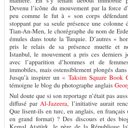
manière. En s’y tenant debout immobile p
Devenu l’icône du mouvement par la force d
peu comme le fut à « son corps défendant
stoppant par sa seule présence une colonne d
Tian-An-Men, le chorégraphe du nom de Erde
émules dans toute la Turquie. D’autres « ho
pris le relais de sa présence muette et n
Istanbul, le mouvement a pris ces derniers j
avec l’apparition d’hommes et de femmes
immobiles, mais ostensiblement plongés dans l
Jusqu’à inspirer un
« Taksim Square Book 
témoigne le blog du photographe anglais
Geor
Nul doute que si son reportage n’était pas aussi
diffusé par
Al-Jazeera,
l’initiative aurait re
Que lisent-ils en turc, en anglais, en français 
en grand format) ? Des discours et des bio
Kemal Atatürk, le père de la République la