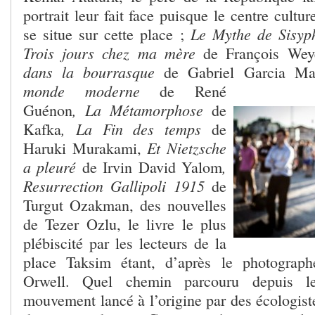
portrait leur fait face puisque le centre cultu
Le Mythe de Sisyp
se situe sur cette place ;
Trois jours chez ma mère
de François Wey
dans la bourrasque
de Gabriel Garcia M
monde moderne
de René
, La Métamorphose
Guénon
de
, La Fin des temps
Kafka
de
Et Nietzsche
Haruki Murakami,
a pleuré
,
de Irvin David Yalom
Resurrection Gallipoli 1915
de
Turgut Ozakman, des nouvelles
de Tezer Ozlu, le livre le plus
plébiscité par les lecteurs de la
place Taksim étant, d’après le photograp
Orwell. Quel chemin parcouru depuis l
mouvement lancé à l’origine par des écologiste