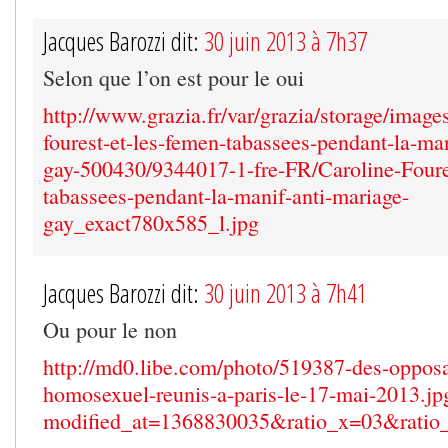
Jacques Barozzi dit:
30 juin 2013 à 7h37
Selon que l’on est pour le oui
http://www.grazia.fr/var/grazia/storage/image
fourest-et-les-femen-tabassees-pendant-la-man
gay-500430/9344017-1-fre-FR/Caroline-Foure
tabassees-pendant-la-manif-anti-mariage-
gay_exact780x585_l.jpg
Jacques Barozzi dit:
30 juin 2013 à 7h41
Ou pour le non
http://md0.libe.com/photo/519387-des-oppos
homosexuel-reunis-a-paris-le-17-mai-2013.jp
modified_at=1368830035&ratio_x=03&rati