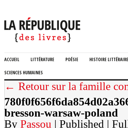
ACCUEIL
LITTÉRATURE
POÉSIE
HISTOIRE LITTÉRAIR
SCIENCES HUMAINES
← Retour sur la famille c
780f0f656f6da854d02a366
bresson-warsaw-poland
By
Passou
| Published
| Ful